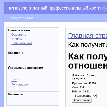
IPHosting (платный профессиональный хостинг)
Здравствуйте,
Гость
Главное меню
Главная стр
О хостинге
Тарифы
Как получи
Напишите нам
Партнеры
Как пол
отноше
Управление хостингом
Добавлено:
Гость
|
16.03.2013
Вход
Просмотров:
12258
Регистрация
Слов:
337
Рейтинг:
39.61
Партнеры