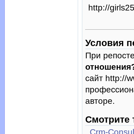
http://girls2
Условия п
При репосте
отношения
сайт http://
профессион
авторе.
Смотрите 
Сrm-Consul