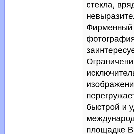
стекла, вря
невыразите
Фирменный л
фотография
заинтересуе
Ограничени
исключитель
изображени
перегружает
быстрой и у
международ
площадке B