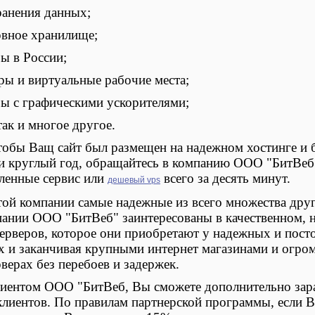
ранения данных;
рвное хранилище;
ы в России;
ры и виртуальные рабочие места;
ы с графическими ускорителями;
так и многое другое.
чтобы Ващ сайт был размещен на надежном хостинге и
ки круглый год, обращайтесь в компанию ООО "БитВеб
ленные сервис или
всего за десять минут.
дешевый vps
ой компании самые надежные из всего множества други
пании ООО "БитВеб" заинтересованы в качественном,
ерверов, которое они приобретают у надежных и пост
х и заканчивая крупными интернет магазинами и огр
верах без перебоев и задержек.
клиентом ООО "БитВеб, Вы сможете дополнительно зар
 клиентов. По правилам партнерской программы, если 