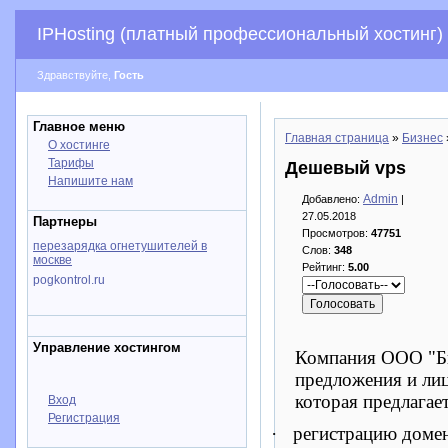
IPHosting (платный профессиональный хостинг)
Здравствуйте,
Гость
Главное меню
Главная страница
»
Бизнес
О хостинге
Тарифы
Дешевый vps
Напишите нам
Admin
Добавлено:
|
27.05.2018
Партнеры
Просмотров:
47751
перезарядка огнетушителей в
Слов:
348
москве
Рейтинг:
5.00
pogkontrol.ru
Управление хостингом
Компания ООО "Би
предложения и ли
которая предлагает
Вход
Регистрация
·
регистрацию домен