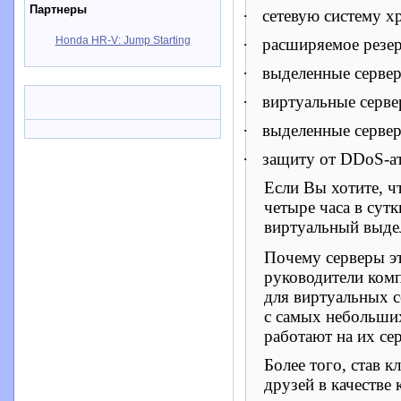
Партнеры
·
сетевую систему х
Honda HR-V: Jump Starting
·
расширяемое резе
·
выделенные сервер
·
виртуальные серве
·
выделенные сервер
·
защиту от
DDoS
-а
Если Вы хотите, 
четыре часа в сут
виртуальный выде
Почему серверы эт
руководители ком
для виртуальных с
с самых небольши
работают на их сер
Более того, став 
друзей в качестве