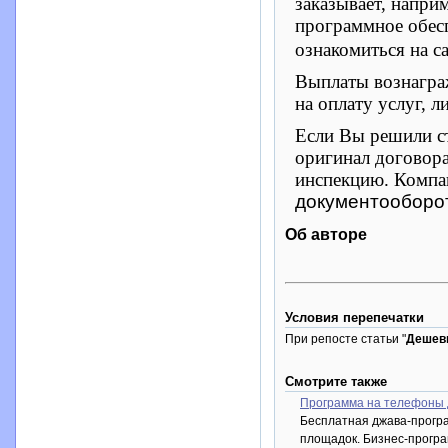
заказывает, напри
программное обес
ознакомиться на с
Выплаты вознаграж
на оплату услуг, л
Если Вы решили ст
оригинал договора
инспекцию. Компа
документооборот
Об авторе
Условия перепечатки
При репосте статьи "
Дешев
Смотрите также
Программа на телефоны д
Бесплатная джава-прогр
площадок. Бизнес-прогр