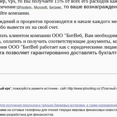
мер,
vps
, то Вы получаете 15% от всех его расходов ка
печение
,
,
то ваше вознагражден
ISPsystem
Microsoft
Битрикс
,
айте компании.
дений и процентов производятся в начале каждого мес
ибо вывести их на свой счет.
ать клиентом компании ООО "БитВеб, Вам необходимо
, оплатить и получить соответствующие документы, к
ния ООО "БитВеб работает как с юридическими лицами
а позволяет гарантированно доставлять бухгалт
ый vps
", пожалуйста укажите источник - сайт http://www.iphosting.ru/ (Плат
ля получения прогнозов и текущих биржевых котировок, а также направлен
амма на сотовые телефоны для чтения текущих мировых финансовых новосте
амма разработана для финансистов.