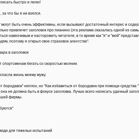
 писать быстро и легко!
, за что бы я ни взялся.
а" могут быть очень эффективны, если вызывают достаточный интерес и содер
льно привлечет заголовок про пианино (эта реклама оказалась одной из самых
ься навязчивым и насторожить читателя, в то время как "я" и "мой" предста
дям, поэтому я открыл свое страховое агентство".
вара в заголовок
 спортсменам бегать со скоростью молнии.
 спасла жизнь моему мужу.
от бородавок" неплох, но "Как избавиться от бородавок при помощи средства
она не должна быть в фокусе заголовка. Лучше всего написать удачный загол
вашей фирмы.
ебуются"
люди для тяжелых испытаний