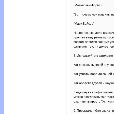
(Малькольм Форбс)
"Вот почему мои машины н
(Марк Вайсер)
Наверное, все дело в кавыч
прочтет вашу рекламу. (Вс
воспользовался вашими усл
оживляет текст и делает е
8. Используйте в заголовке 
Как заставить детей слуша
Как узнать, пора ли вашей
Как обрести друзей и науч
Людям нужна информация. О
можно озаглавить так: "Ка
озаглавить просто "Услуги 
9. Проэкзаменуйте своих ч