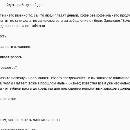
- найдете работу за 2 дня!
й - это именно то, за что люди платят деньги. Кофе без кофеина - это продукт
латит, по сути дела, не за лекарство, а за избавление от боли. Заголовок "Бо
доровление, а не таблетки.
ость
асности вождения.
ивает волосы.
секретов"
ажите новизну и необычность своего предложения - и вы завоюете внимание. 
а "Алл & Наттег" (тоже в прошлом малый бизнес) известна всем уже нескольк
 - от зубной пасты до средства для поглощения неприятных запахов в холодил
бесплатно
том, как не платить лишних налогов