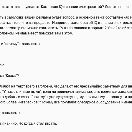
те этот тест – узнаете. Каков ваш IQ в знании электросетей? Достаточно ли
ь в заголовке вашей рекламы будет вопрос, а основной текст составлен как 
саться того, что вы продаете. Например, заголовок об IQ в знании электросе
авторемонту, его можно озаглавить: "А ваша машина в порядке? Узнайте об эт
оловком. Реклама-тест поможет вам в этом.
 и "почему" в заголовках
е?
ся "Класс"?
 влияют на текст всего заголовка, что делают его чрезвычайно заметным для 
 "У нас отличные лыжи", вряд ли привлечет внимание, в то время как загол
то добавьте слово "почему" к уже существующему рекламному заголовку - и о
ного более интересное: "Почему все покупают слесарное оборудование именн
 в заголовках
а пианино. Но когда я стал играть.