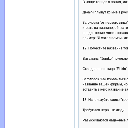
В конце концов я понял, как
Деньги плывут ко мне в руки
Заголовки "от первого лиц
играть на пианино, обязате
предложение может показат
пример: "Я хотел помочь лю
12. Поместите название то
Витамины "Jumko" помогают
Складная лестница "Fiskin"
Заголовок "Как избавиться 
название вашей фирмы, но 
вставить в него название 
13. Используйте слово "тр
Требуются нервные люди
Разыскиваются надежные 