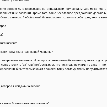
о ремонту автомобиля
ние должно быть адресовано потенциальным покупателям. Оно может быть б
 напишет и не позвонит. Кроме того, ваше бесплатное предложение должно б
облем с законом. Любой малый бизнес может позволить себе предложить какой
прос
ха?
 английском?
овысит КПД двигателя вашей машины?
ство привлечь внимание. Но вопрос в рекламном объявлении должен подразу
 легко ответить "да" или "нет", есть риск, что читатели рекламы не захотят п
тересованный читатель захочет прочесть вашу рекламу, чтобы получить ответ
которое я когда-либо видел!"
ня самым богатым человеком в мире"