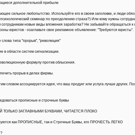
ающиеся дополнительной прибыли
вающее сильное любопытство. Используйте его в своем заголовке, и люди обя
 психологический семинар по преодолению страха?) Или кому нужны сотрудн
 сотрудникам новые виды вложения заработка? Не забывайте обращаться к 
роны юристов - озаглавьте свое рекламное объявление: "Требуются юристы".
е слова типа "прорыв", "революция"
 в области систем сигнализации.
революционную формулу против облысения.
спечить прорыв в делах фирмы.
 этим словом ассоциируется идея, что ваш продукт или услуга лучше других.
редоваться прописные и строчные буквы
Й ТОЛЬКО ЗАГЛАВНЫМИ БУКВАМИ, ЧИТАЕТСЯ ПЛОХО
зуются как ПРОПИСНЫЕ, так и Строчные Буквы, его ПРОЧЕСТЬ ЛЕГКО
и?