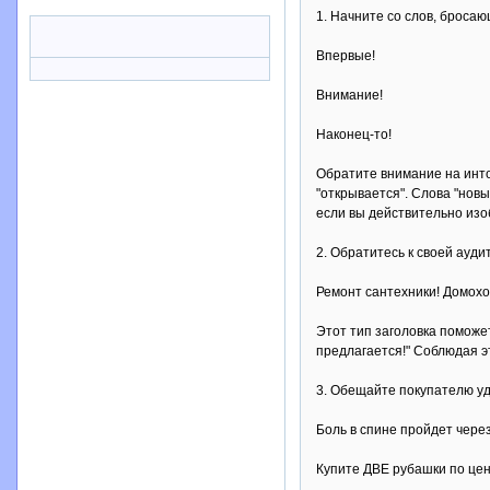
1. Начните со слов, бросаю
Впервые!
Внимание!
Наконец-то!
Обратите внимание на инто
"открывается". Слова "нов
если вы действительно изоб
2. Обратитесь к своей ауди
Ремонт сантехники! Домохо
Этот тип заголовка поможе
предлагается!" Соблюдая э
3. Обещайте покупателю у
Боль в спине пройдет через
Купите ДВЕ рубашки по це