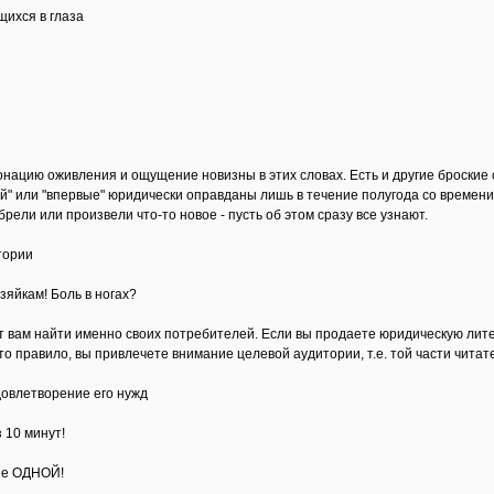
щихся в глаза
нацию оживления и ощущение новизны в этих словах. Есть и другие броские 
ый" или "впервые" юридически оправданы лишь в течение полугода со времени
рели или произвели что-то новое - пусть об этом сразу все узнают.
тории
зяйкам! Боль в ногах?
т вам найти именно своих потребителей. Если вы продаете юридическую лит
то правило, вы привлечете внимание целевой аудитории, т.е. той части чита
довлетворение его нужд
 10 минут!
не ОДНОЙ!