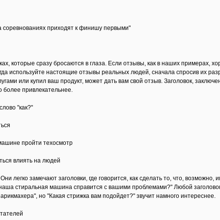
а соревнованиях приходят к финишу первыми"
ках, которые сразу бросаются в глаза. Если отзывы, как в наших примерах, 
егда используйте настоящие отзывы реальных людей, сначала спросив их раз
угами или купил ваш продукт, может дать вам свой отзыв. Заголовок, заключе
го более привлекательнее.
слово "как?"
ться
 машине пройти техосмотр
иться влиять на людей
ни легко замечают заголовки, где говорится, как сделать то, что, возможно
к наша стиральная машина справится с вашими проблемами?" Любой заголовок б
парикмахера", но "Какая стрижка вам подойдет?" звучит намного интереснее.
итателей