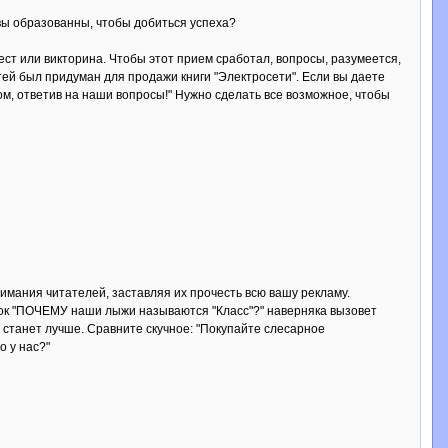
 вы образованны, чтобы добиться успеха?
тест или викторина. Чтобы этот прием сработал, вопросы, разумеется,
тей был придуман для продажи книги "Электросети". Если вы даете
ом, ответив на наши вопросы!" Нужно сделать все возможное, чтобы
внимания читателей, заставляя их прочесть всю вашу рекламу.
овок "ПОЧЕМУ наши лыжи называются "Класс"?" наверняка вызовет
н станет лучше. Сравните скучное: "Покупайте слесарное
о у нас?"