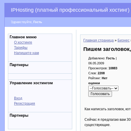
IPHosting (платный профессиональный хостинг)
Здравствуйте,
Гость
Главное меню
Главная страница
»
Бизнес
О хостинге
Тарифы
Пишем заголовок
Напишите нам
Добавлено:
Гость
|
06.05.2009
Партнеры
Просмотров:
10883
Слов:
2208
Рейтинг:
Нет
Управление хостингом
оценки
Вход
Регистрация
Как написать заголовок, к
Партнеры
Сейчас я предлагаю вам 30
существующие.