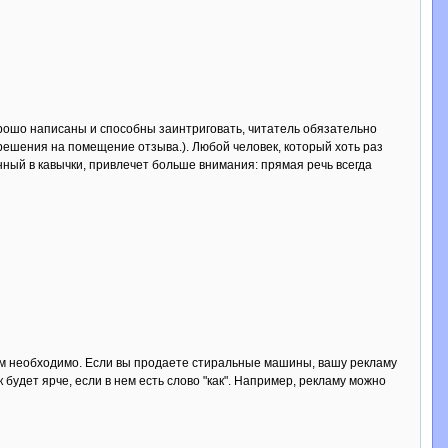
хорошо написаны и способны заинтриговать, читатель обязательно
решения на помещение отзыва.). Любой человек, который хоть раз
нный в кавычки, привлечет больше внимания: прямая речь всегда
, им необходимо. Если вы продаете стиральные машины, вашу рекламу
удет ярче, если в нем есть слово "как". Например, рекламу можно