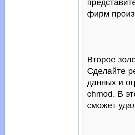
представит
фирм произ
Второе зол
Сделайте р
данных и ог
chmod. В э
сможет удал