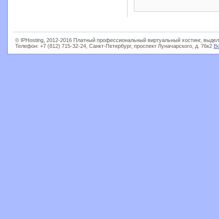
© IPHosting, 2012-2016 Платный профессиональный виртуальный хостинг, выдел
Телефон: +7 (812) 715-32-24, Санкт-Петербург, проспект Луначарского, д. 76к2
В