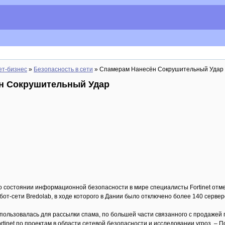
ет-бизнес
»
Безопасность в сети
» Спамерам Нанесён Сокрушительный Удар
н Сокрушительный Удар
о состоянии информационной безопасности в мире специалисты Fortinet от
бот-сети Bredolab, в ходе которого в Дании было отключено более 140 сервер
спользовалась для рассылки спама, по большей части связанного с продажей
rtinet по проектам в области сетевой безопасности и исследовании угроз. –