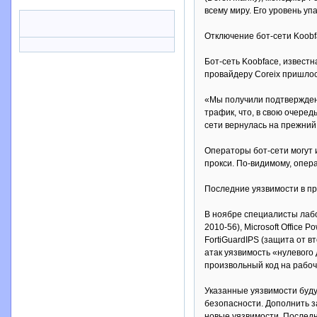
всему миру. Его уровень уп
Отключение бот-сети Koobf
Бот-сеть Koobface, извест
провайдеру Coreix пришлось
«Мы получили подтверждени
трафик, что, в свою очеред
сети вернулась на прежний 
Операторы бот-сети могут 
прокси. По-видимому, опер
Последние уязвимости в про
В ноябре специалисты лабо
2010-56), Microsoft Office
FortiGuardIPS (защита от 
атак уязвимость «нулевого
произвольный код на рабоч
Указанные уязвимости буд
безопасности. Дополнить з
новые уязвимости. Послед