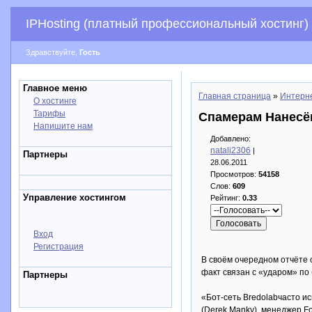
IPHosting (платный профессиональный хостинг)
Здравствуйте,
Гость
Главное меню
Главная страница
»
Интерн
О хостинге
Тарифы
Спамерам Нанесё
Напишите нам
Добавлено:
natali2306
|
Партнеры
28.06.2011
Просмотров:
54158
Слов:
609
Управление хостингом
Рейтинг:
0.33
Вход
Регистрация
В своём очередном отчёте 
факт связан с «ударом» по 
Партнеры
«Бот-сеть Bredolabчасто и
(Derek Manky), менеджер Fo