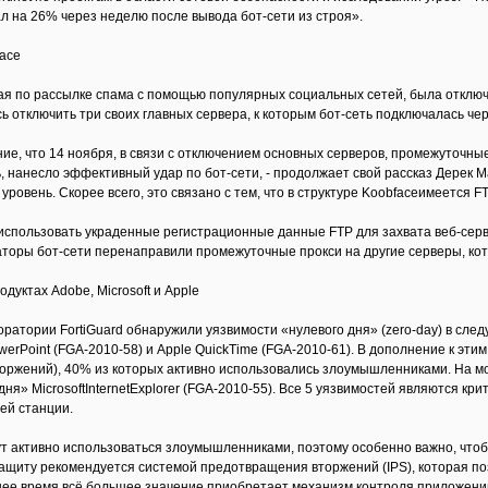
ал на 26% через неделю после вывода бот-сети из строя».
ace
ная по рассылке спама с помощью популярных социальных сетей, была отключ
 отключить три своих главных сервера, к которым бот-сеть подключалась чер
е, что 14 ноября, в связи с отключением основных серверов, промежуточны
ь, нанесло эффективный удар по бот-сети, - продолжает свой рассказ Дерек Ма
уровень. Скорее всего, это связано с тем, что в структуре Koobfaceимеется F
использовать украденные регистрационные данные FTP для захвата веб-серв
аторы бот-сети перенаправили промежуточные прокси на другие серверы, ко
дуктах Adobe, Microsoft и Apple
ратории FortiGuard обнаружили уязвимости «нулевого дня» (zero-day) в след
 PowerPoint (FGA-2010-58) и Apple QuickTime (FGA-2010-61). В дополнение к 
вторжений), 40% из которых активно использовались злоумышленниками. На м
 дня» MicrosoftInternetExplorer (FGA-2010-55). Все 5 уязвимостей являются 
ей станции.
ут активно использоваться злоумышленниками, поэтому особенно важно, чт
ащиту рекомендуется системой предотвращения вторжений (IPS), которая по
нее время всё большее значение приобретает механизм контроля приложений