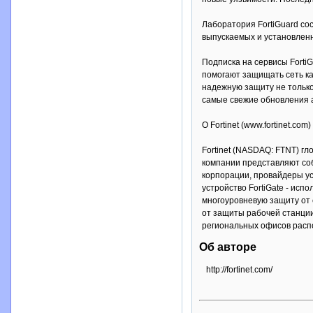
Лаборатория FortiGuard сос
выпускаемых и установленн
Подписка на сервисы Forti
помогают защищать сеть как
надежную защиту не только
самые свежие обновления ав
О Fortinet (www.fortinet.com)
Fortinet (NASDAQ: FTNT) г
компании представляют соб
корпорации, провайдеры усл
устройство FortiGate - ис
многоуровневую защиту от
от защиты рабочей станции
региональных офисов распо
Об авторе
http://fortinet.com/