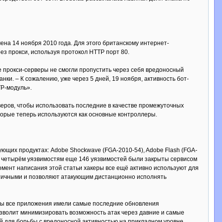
ена 14 ноября 2010 года. Для этого британскому интернет-
ез прокси, используя протокол НТТР порт 80.
е прокси-серверы не смогли пропустить через себя вредоносный
нки. – К сожалению, уже через 5 дней, 19 ноября, активность бот-
TP-модуль».
еров, чтобы использовать последние в качестве промежуточных
торые теперь используются как основные контроллеры.
ующих продуктах: Adobe Shockwave (FGA-2010-54), Adobe Flash (FGA-
этим четырём уязвимостям еще 146 уязвимостей были закрыты сервисом
омент написания этой статьи хакеры все ещё активно используют для
критичными и позволяют атакующим дистанционно исполнять
обы все приложения имели самые последние обновления
зволит минимизировать возможность атак через давние и самые
 для борьбы с вредоносной активностью на прикладном уровне.