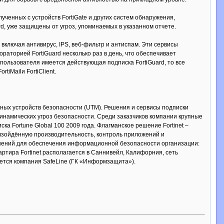
ученных с устройств FortiGate и других систем обнаружения,
rd, уже защищены от угроз, упоминаемых в указанном отчете.
включая антивирус, IPS, веб-фильтр и антиспам. Эти сервисы
раторией FortiGuard несколько раз в день, что обеспечивает
пользователя имеется действующая подписка FortiGuard, то все
iMailи FortiClient.
сных устройств безопасности (UTM). Решения и сервисы подписки
инамических угроз безопасности. Среди заказчиков компании крупные
ка Fortune Global 100 2009 года. Флагманское решение Fortinet –
евзойдённую производительность, контроль приложений и
ешений для обеспечения информационной безопасности организации:
ртира Fortinet располагается в Саннивейл, Калифорния, сеть
ется компания SafeLine (ГК «Информзащита»).