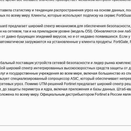
тавила статистику и тенденции распространения угроз на основе данных, пол
ых по всему миру. Клиенты, которые используют подписку на сервис FortiGua
Guard предлагает широкий спектр механизмов для обеспечения безопасности, 
 на сетевом, так и на прикладном уровне (модель OSI). Обновляются они лабо
 от давно бушующих эпидемий вирусов, но и от недавно появившихся. Если у 
томатически загружаются на установленные у клиента продукты: FortiGate, Fort
лобальный поставщик устройств сетевой безопасности и лидер рынка комплек
ой широкий спектр интегрированных высокоскоростных средств защиты от д
уг и государственные учреждения во всем мире, включая большинство из спис
пользует специализированный сопроцессор ASIC, который обеспечивает непр
 сетевых угроз. Помимо UTM-решений Fortinet предлагает широкий спектр р
, до защиты периметра и ядра, включая приложения и базы данных. Штаб-ква
ложена по всему миру. Официальным дистрибьютором Fortinet в России явля