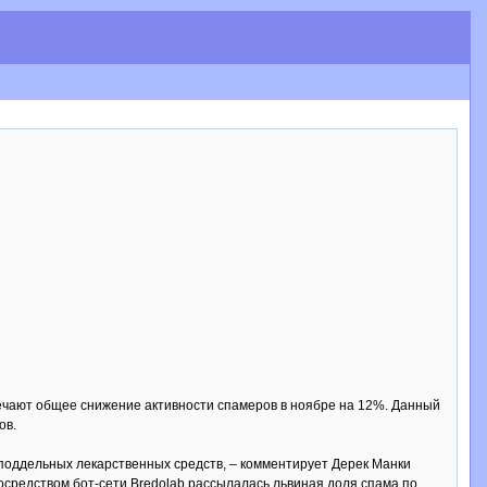
мечают общее снижение активности спамеров в ноябре на 12%. Данный
ов.
 поддельных лекарственных средств, – комментирует Дерек Манки
 Посредством бот-сети Bredolab рассылалась львиная доля спама по