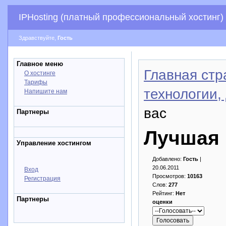
IPHosting (платный профессиональный хостинг)
Здравствуйте,
Гость
Главное меню
Главная стр
О хостинге
Тарифы
технологии,
Напишите нам
вас
Партнеры
Лучшая 
Управление хостингом
Добавлено:
Гость
|
20.06.2011
Вход
Просмотров:
10163
Регистрация
Слов:
277
Рейтинг:
Нет
Партнеры
оценки