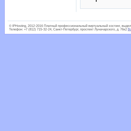
© IPHosting, 2012-2016 Платный профессиональный виртуальный хостинг, выдел
Телефон: +7 (812) 715-32-24, Санкт-Петербург, проспект Луначарского, д. 76к2
В