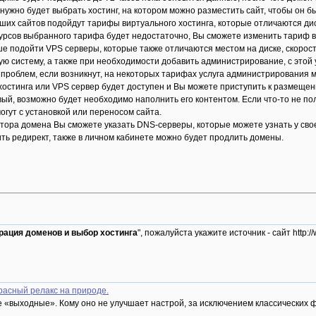
нужно будет выбрать хостинг, на котором можно разместить сайт, чтобы он 
ших сайтов подойдут тарифы виртуального хостинга, которые отличаются ди
сурсов выбранного тарифа будет недостаточно, Вы сможете изменить тариф 
чше подойти VPS серверы, которые также отличаются местом на диске, скорос
ю систему, а также при необходимости добавить администрирование, с этой
проблем, если возникнут, на некоторых тарифах услуга администрирования м
 хостинга или VPS сервер будет доступен и Вы можете приступить к размещени
вый, возможно будет необходимо наполнить его контентом. Если что-то не п
огут с установкой или переносом сайта.
тора домена Вы сможете указать DNS-серверы, которые можете узнать у своег
ть редирект, также в личном кабинете можно будет продлить домены.
рация доменов и выбор хостинга
", пожалуйста укажите источник - сайт http
расный релакс на природе.
 «выходные». Кому оно не улучшает настрой, за исключением классических фа