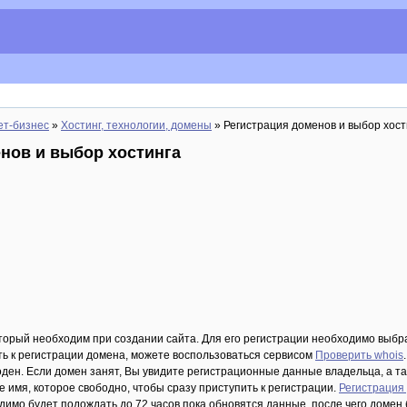
ет-бизнес
»
Хостинг, технологии, домены
» Регистрация доменов и выбор хост
нов и выбор хостинга
оторый необходим при создании сайта. Для его регистрации необходимо выбр
ть к регистрации домена, можете воспользоваться сервисом
Проверить whois
оден. Если домен занят, Вы увидите регистрационные данные владельца, а т
 имя, которое свободно, чтобы сразу приступить к регистрации.
Регистрация
имо будет подождать до 72 часов пока обновятся данные, после чего домен 