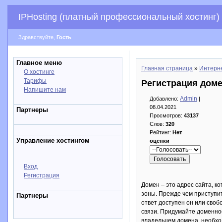
IPHosting (платный профессиональный хостинг)
Здравствуйте,
Гость
Главное меню
Главная страница
»
Интерн
О хостинге
Тарифы
Регистрация доме
Напишите нам
Admin
Добавлено:
|
08.04.2021
Партнеры
Просмотров:
43137
Слов:
320
Рейтинг:
Нет
Управление хостингом
оценки
Вход
Регистрация
Домен – это адрес сайта, к
зоны. Прежде чем приступи
Партнеры
ответ доступен он или своб
связи. Придумайте доменное
владельцем домена, необход