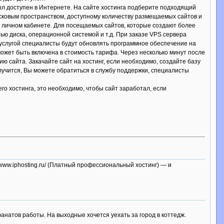
был доступен в Интернете. На сайте хостинга подберите подходящий
сковым пространством, доступному количеству размещаемых сайтов и
в личном кабинете. Для посещаемых сайтов, которые создают более
тью диска, операционной системой и т.д. При заказе VPS сервера
 услугой специалисты будут обновлять программное обеспечение на
ожет быть включена в стоимость тарифа. Через несколько минут после
ю сайта. Закачайте сайт на хостинг, если необходимо, создайте базу
олучится, Вы можете обратиться в службу поддержки, специалисты
о хостинга, это необходимо, чтобы сайт заработал, если
://www.iphosting.ru/ (Платный профессиональный хостинг) — и
натов работы. На выходные хочется уехать за город в коттедж.