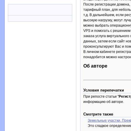
После регистрации домена, 
тарифный план, для неболь
т.д. В дальнейшем, если ре
высокую нагрузку, могут лу
можно выбрать операционну
VPS и помогать с решением 
заказа услуга виртуального
данных, затем если сайт но
проконсультируют Вас и пом
В личном кабинете регистра
понадобится можно настрои
Об авторе
Условия перепечатки
При репосте статьи "
Регист
информацию об авторе.
Смотрите также
Земельные участки. Прек
Это сладкое определение