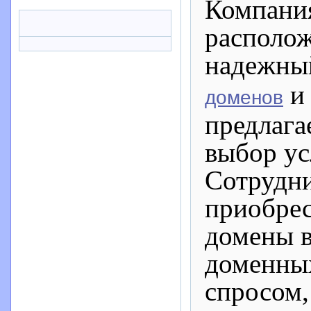
Компания
располож
надежны
и 
доменов
предлага
выбор ус
Сотрудн
приобре
домены в
доменных
спросом,