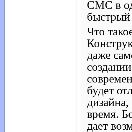
СМС в од
быстрый 
Что тако
Конструк
даже сам
создании
современ
будет от
дизайна,
время. Б
дает воз