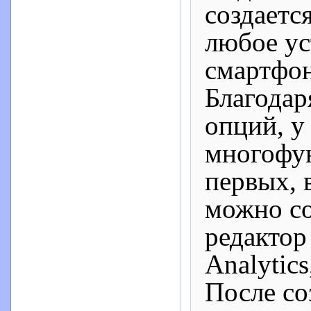
создаетс
любое ус
смартфо
Благодар
опций, у
многофун
первых, в
можно со
редактор
Analytic
После со