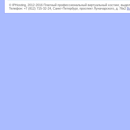
© IPHosting, 2012-2016 Платный профессиональный виртуальный хостинг, выдел
Телефон: +7 (812) 715-32-24, Санкт-Петербург, проспект Луначарского, д. 76к2
В