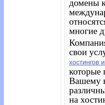
домены к
междуна
относятс
многие д
Компания
свои усл
хостингов 
которые 
Вашему 
различны
на хости