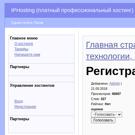
IPHosting (платный профессиональный хостинг)
Здравствуйте,
Гость
Главное меню
Главная стр
О хостинге
Тарифы
технологии,
Напишите нам
Партнеры
Регистр
Admin
Добавлено:
|
Управление хостингом
21.05.2018
Просмотров:
45697
Слов:
327
Вход
Рейтинг:
Нет
Регистрация
оценки
Партнеры