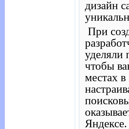
дизайн са
уникаль
При соз
разработ
уделяли 
чтобы ва
местах в
настраив
поисковы
оказывае
Яндексе.