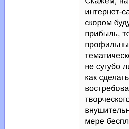
Скажем, на
интернет-с
скором буд
прибыль, т
профильный
тематическ
не сугубо 
как сделать
востребова
творческог
внушительн
мере беспл