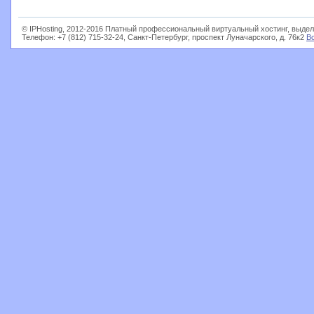
© IPHosting, 2012-2016 Платный профессиональный виртуальный хостинг, выдел
Телефон: +7 (812) 715-32-24, Санкт-Петербург, проспект Луначарского, д. 76к2
В