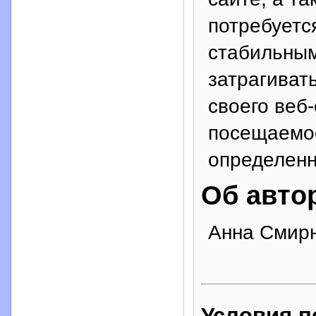
потребуетс
стабильным
затрагиват
своего веб-
посещаемос
определенн
Об авто
Анна Смир
Условия п