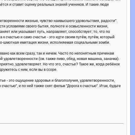
аётся и ставит оценку реальных знаний учеников. И такие люди
етворенности жизнью, чувство наивысшего удовольствия, радости".
сти условиями своего бытия, полноте и осмысленности жизни,
аняет или указывает путь, направляет, способствует; то, что по
 к счастью и само счастье - это идти своим путём, путём, который
ьяно-шмотная имитация жизни, исполняемая социальными зомби.
вано как всем сразу, так и ничем. Часто по непонятным причинам
 удовлетворенности (см. также пиво, обед, новая машина, заначка).
приятно, удовлетворяет. Но что это, счастье? Такое же, когда ребёнок
дружитесь с ним, если вы в ссоре.
тье - это ощущение здоровья и благополучия, удовлетворенности,
счастью", и по ней также снят фильм "Дорога к счастью". Итак, будьте