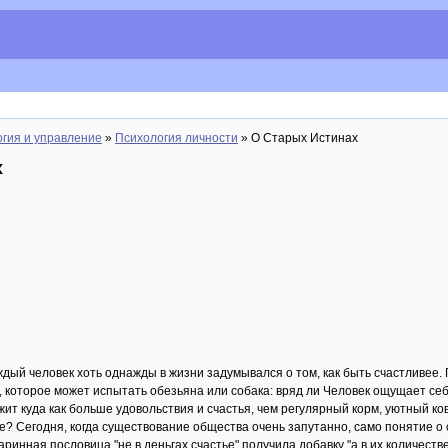
гия и управление
»
Психология личности
» О Старых Истинах
х
ждый человек хоть однажды в жизни задумывался о том, как быть счастливее.
, которое может испытать обезьяна или собака: вряд ли Человек ощущает себ
ит куда как больше удовольствия и счастья, чем регулярный корм, уютный ко
ье? Сегодня, когда существование общества очень запутанно, само понятие о с
аринная пословица "не в деньгах счастье" получила добавку "а в их количест