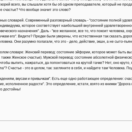
 Скорей всего, вы слышали хотя бы об одном преподавателе, который не прод
ое счастье? Что вообще значит это слово?
ных словарей. Современный разговорный словарь - "состояние полной удовл
индивидуума, которое соответствует наибольшей внутренней удовлетворенно
еческого назначения". Даль - "все желанное, все то, что покоит человека, охр
чкам его". Видите? Предки были уверены, что естественная так сказать дорога
ловека. Они разумно полагали, что это - дело, действие, экшн, а не сыто-п
уполом словаре: Женский перевод: состояние эйфории, которое может быть выз
. также Женское счастье). Мужской перевод: состояние абсолютной физической
 чтобы выпить, нажраться, да попонтоваться на крутой тачке? Нет, оно круто, 
а"? Счастье - это в целом, так: загляните в себя, и найдите там Человека. По
еждениям, вкусам и привычкам". Есть еще одно работающее определение: счас
е, исполненное радости". Это определение, кстати, взято из книжки "Дорога к 
го достойны!