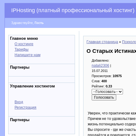
IPHosting (платный профессиональный хостинг)
Здравствуйте,
Гость
Главное меню
Главная страница
»
Психоло
О хостинге
Тарифы
О Старых Истина
Напишите нам
Добавлено:
natali2306
|
Партнеры
15.07.2011
Просмотров:
10975
Слов:
400
Управление хостингом
Рейтинг:
0.33
Вход
Регистрация
Уверен, что практически ка
Причем не то удовольствие
Партнеры
жизнь потенциально содерж
Вы спросите - где же счаст
продаётся и покупается, ст