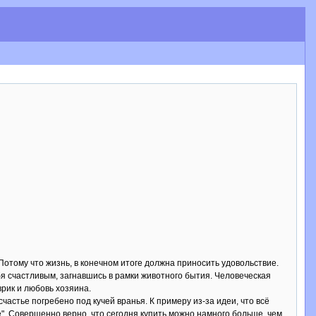
 Потому что жизнь, в конечном итоге должна приносить удовольствие.
я счастливым, загнавшись в рамки животного бытия. Человеческая
врик и любовь хозяина.
частье погребено под кучей вранья. К примеру из-за идеи, что всё
ве". Совершенно верно, что сегодня купить можно намного больше, чем