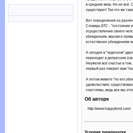
в средние века. Но не всё.
существуют! Так что же так
Вот определения из различ
Словарь БТС - "состояние 
осуществлению своего челов
убежденьям, вкусам и привы
естественен убеждениям че
А сегодня в "чудесном" дв
переходит в депрессию (см
Неужели все счастье в том,
первый раз говорит вам "пап
А потом живите "по его уб
удовольствия; существовани
счастливы, ведь все мы это
Об авторе
http://www.happyfond.com/
Условия перепечатки