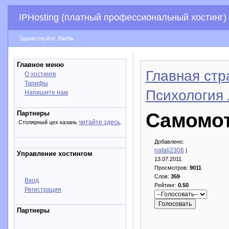
IPHosting (платный профессиональный хостинг)
Здравствуйте,
Гость
Главное меню
Главная стр
О хостинге
Тарифы
Психология 
Напишите нам
Партнеры
Самомот
читайте здесь
Столярный цех казань
.
Добавлено:
natali2306
|
Управление хостингом
13.07.2011
Просмотров:
9011
Слов:
359
Вход
Рейтинг:
0.50
Регистрация
Партнеры