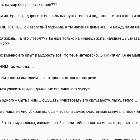
ть на мир без розовых очков???
ним интересно, здорово, в его сильных руках тепло и надежно… и так важно 
ЕАЛЬНОСТЬ… он взрослый мужчина, а ты наивная девченка!!! И между вами б
ся жизнь… а что у тебя??? Ты еще только начинаешь жить, начинаешь узнав
бя???
но: именно его опыт и мудрость вот что тебе интересно, ОН МУЖЧИНА не м
ИМ так молода….
ысли заняты им одним…с нетерпением ждешь встречи…
ься уловить каждое движение его лица, его мускул…
ь одного – быть с ним… ощущать, чувствовать его силу,заботу, ласку, тепло…
воего лица, нежно убирая волосы – вот они самые счастливые минуты в твоей 
…. Что ты мучаешься, изводишь себя…или тебе нравится мечтать, нравится х
аться именно с ним…, разговаривать с ним…, лежа у него на груди, чувствов