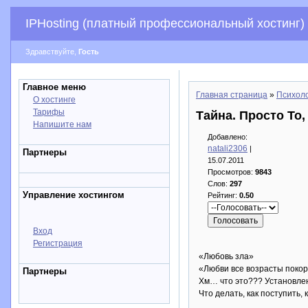
IPHosting (платный профессиональный хостинг)
Здравствуйте,
Гость
Главное меню
Главная страница
»
Психоло
О хостинге
Тарифы
Тайна. Просто То
Напишите нам
Добавлено:
natali2306
|
Партнеры
15.07.2011
Просмотров:
9843
Слов:
297
Управление хостингом
Рейтинг:
0.50
Вход
Регистрация
«Любовь зла»
«Любви все возрасты поко
Партнеры
Хм… что это??? Установле
Что делать, как поступить,