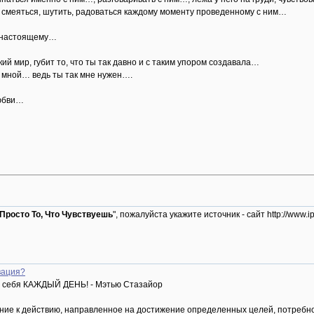
 смеяться, шутить, радоваться каждому моменту проведенному с ним…
о-настоящему…
кий мир, губит то, что ты так давно и с таким упором создавала…
 мной… ведь ты так мне нужен….
любви…
 Просто То, Что Чувствуешь
", пожалуйста укажите источник - сайт http://ww
вация?
 себя КАЖДЫЙ ДЕНЬ! - Мэтью Стазайор
ние к действию, направленное на достижение определенных целей, потребно