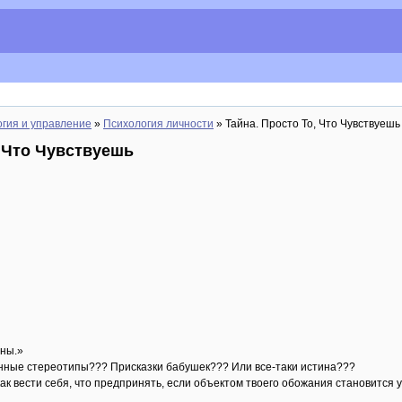
гия и управление
»
Психология личности
» Тайна. Просто То, Что Чувствуешь
, Что Чувствуешь
рны.»
нные стереотипы??? Присказки бабушек??? Или все-таки истина???
 как вести себя, что предпринять, если объектом твоего обожания становится у