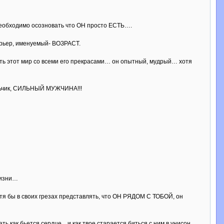
и необходимо осозновать что ОН просто ЕСТЬ….
арьер, именуемый- ВОЗРАСТ.
ать этот мир со всеми его прекрасами… он опытный, мудрый… хотя
альчик, СИЛЬНЫЙ МУЖЧИНА!!!
жизни…
отя бы в своих грезах представлять, что ОН РЯДОМ С ТОБОЙ, он
ать как бьется сердце…и как твое старается биться с ним в унисон…,