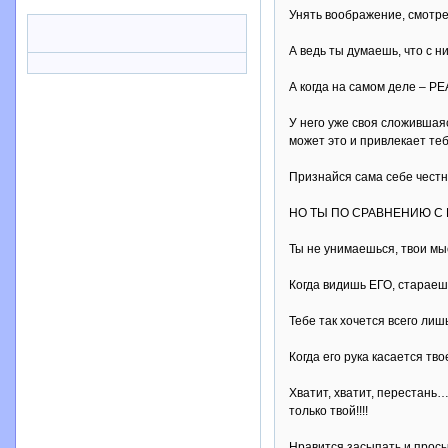
Унять воображение, смотре
А ведь ты думаешь, что с 
А когда на самом деле – Р
У него уже своя сложившая
может это и привлекает те
Признайся сама себе чест
НО ТЫ ПО СРАВНЕНИЮ С Н
Ты не унимаешься, твои м
Когда видишь ЕГО, стараеш
Тебе так хочется всего лиш
Когда его рука касается т
Хватит, хватит, перестань
только твой!!!!
Нравится засыпать и просып