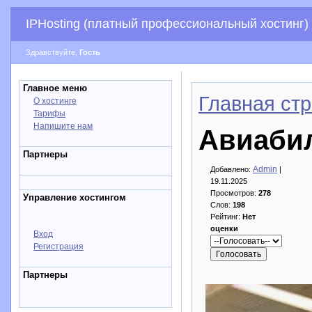
IPHosting (платный профессиональный хостинг)
Здравствуйте,
Гость
Главное меню
Главная ст
О хостинге
Тарифы
Напишите нам
Авиабил
Партнеры
Admin
Добавлено:
|
19.11.2025
Просмотров:
278
Управление хостингом
Слов:
198
Рейтинг:
Нет
оценки
Вход
Регистрация
Партнеры