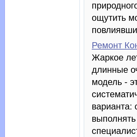
природног
ощутить мо
повлиявши
Ремонт Ко
Жаркое лет
длинные о
модель - э
системати
варианта: 
выполнять
специалис