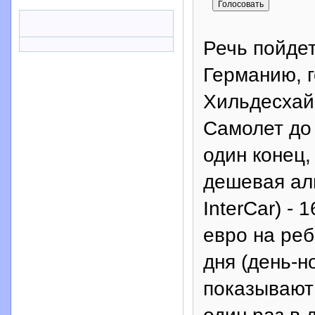
Речь пойде
Германию, г
Хильдесхайм
Самолет до 
один конец,
дешевая аль
InterCar) - 
евро на реб
дня (день-н
показывают 