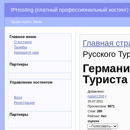
IPHosting (платный профессиональный хостинг)
Здравствуйте,
Гость
Главное меню
Главная стр
О хостинге
Тарифы
Русского Ту
Напишите нам
Партнеры
Германи
Туриста
Управление хостингом
Добавлено:
natali2306
|
Вход
25.07.2011
Регистрация
Просмотров:
9871
Слов:
289
Партнеры
Рейтинг:
Нет
оценки