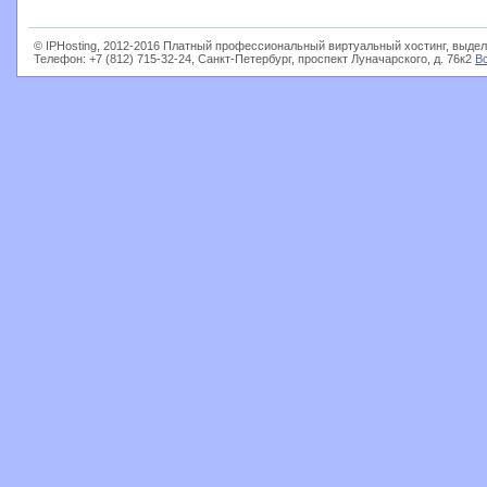
© IPHosting, 2012-2016 Платный профессиональный виртуальный хостинг, выдел
Телефон: +7 (812) 715-32-24, Санкт-Петербург, проспект Луначарского, д. 76к2
В