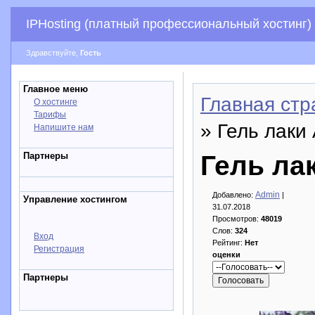
IPHosting (платный профессиональный хостинг)
Здравствуйте,
Гость
Главное меню
Главная стр
О хостинге
Тарифы
» Гель лаки 
Напишите нам
Партнеры
Гель лак
Admin
Добавлено:
|
Управление хостингом
31.07.2018
Просмотров:
48019
Слов:
324
Вход
Рейтинг:
Нет
Регистрация
оценки
Партнеры