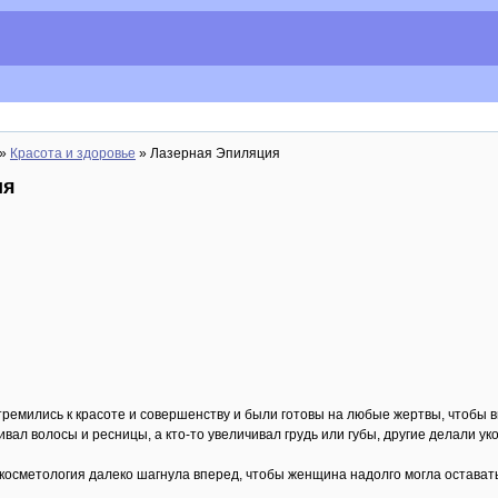
»
Красота и здоровье
» Лазерная Эпиляция
ия
емились к красоте и совершенству и были готовы на любые жертвы, чтобы вы
ивал волосы и ресницы, а кто-то увеличивал грудь или губы, другие делали у
косметология далеко шагнула вперед, чтобы женщина надолго могла оставать