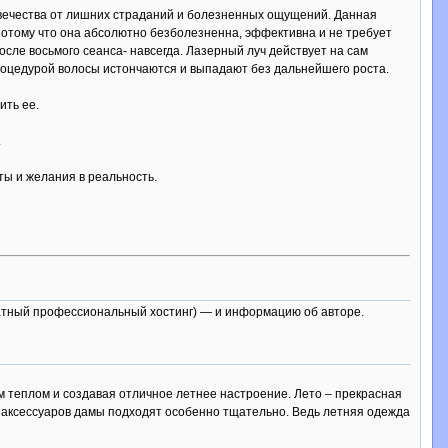
вечества от лишних страданий и болезненных ощущений. Данная
потому что она абсолютно безболезненна, эффективна и не требует
сле восьмого сеанса- навсегда. Лазерный луч действует на сам
роцедурой волосы истончаются и выпадают без дальнейшего роста.
ить ее.
.
ты и желания в реальность.
 (Платный профессиональный хостинг) — и информацию об авторе.
им теплом и создавая отличное летнее настроение. Лето – прекрасная
 и аксессуаров дамы подходят особенно тщательно. Ведь летняя одежда