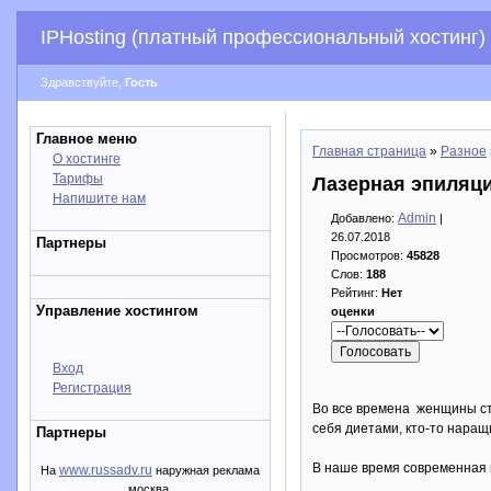
IPHosting (платный профессиональный хостинг)
Здравствуйте,
Гость
Главное меню
Главная страница
»
Разное
О хостинге
Тарифы
Лазерная эпиляц
Напишите нам
Admin
Добавлено:
|
26.07.2018
Партнеры
Просмотров:
45828
Слов:
188
Рейтинг:
Нет
Управление хостингом
оценки
Вход
Регистрация
Во все времена женщины стр
себя диетами, кто-то наращ
Партнеры
В наше время современная 
www.russadv.ru
На
наружная реклама
москва.