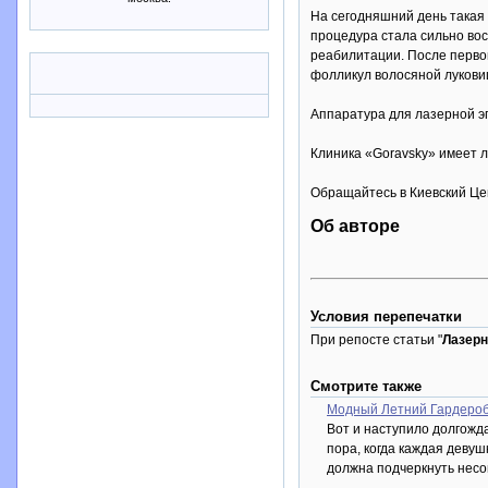
На сегодняшний день такая
процедура стала сильно вос
реабилитации. После первой
фолликул волосяной лукови
Аппаратура для лазерной эп
Клиника «Goravsky» имеет 
Обращайтесь в Киевский Цен
Об авторе
Условия перепечатки
При репосте статьи "
Лазерн
Смотрите также
Модный Летний Гардероб
Вот и наступило долгожда
пора, когда каждая деву
должна подчеркнуть несо