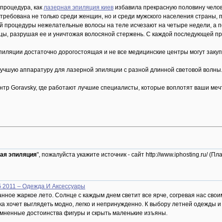
 процедура, как
лазерная эпиляция киев
избавила прекрасную половину чело
требована не только среди женщин, но и среди мужского населения страны, 
 процедуры нежелательные волосы на теле исчезают на четыре недели, а по
цы, разрушая ее и уничтожая волосяной стержень. С каждой последующей п
иляции достаточно дорогостоящая и не все медицинские центры могут закуп
лучшую аппаратуру для лазерной эпиляции с разной длинной световой волны
тр Goravsky, где работают лучшие специалисты, которые воплотят ваши меч
ая эпиляция
", пожалуйста укажите источник - сайт http://www.iphosting.ru/
 2011 – Одежда И Аксессуары
нное жаркое лето. Солнце с каждым днем светит все ярче, согревая нас сво
шка хочет выглядеть модно, легко и непринужденно. К выбору летней одежды
мненные достоинства фигуры и скрыть маленькие изъяны.