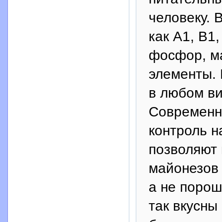
человеку. 
как А1, В1,
фосфор, ма
элементы. 
в любом ви
Современн
контроль н
позволяют 
майонезов 
а не порош
так вкусн