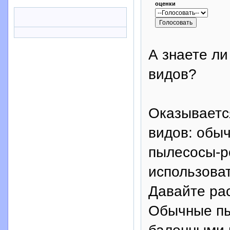
оценки
А знаете л
видов?
Оказываетс
видов: обы
пылесосы-ро
использова
Давайте ра
Обычные пы