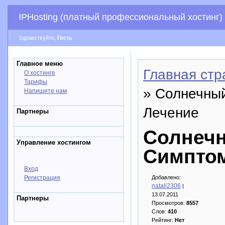
IPHosting (платный профессиональный хостинг)
Здравствуйте,
Гость
Главное меню
Главная стр
О хостинге
Тарифы
» Солнечны
Напишите нам
Лечение
Партнеры
Солнечн
Управление хостингом
Симпто
Вход
Регистрация
Добавлено:
natali2306
|
13.07.2011
Партнеры
Просмотров:
8557
Слов:
410
Рейтинг:
Нет