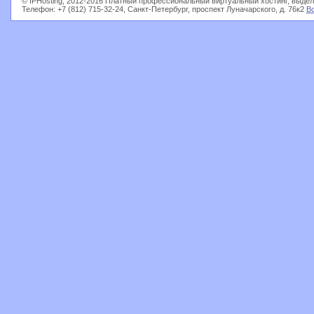
© IPHosting, 2012-2016 Платный профессиональный виртуальный хостинг, выдел
Телефон: +7 (812) 715-32-24, Санкт-Петербург, проспект Луначарского, д. 76к2
В