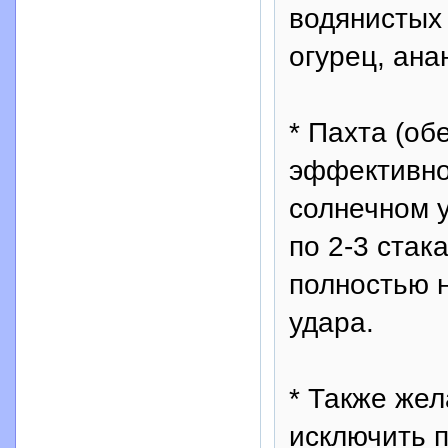
водянистых 
огурец, ана
* Пахта (об
эффективно
солнечном 
по 2-3 стак
полностью 
удара.
* Также же
исключить п