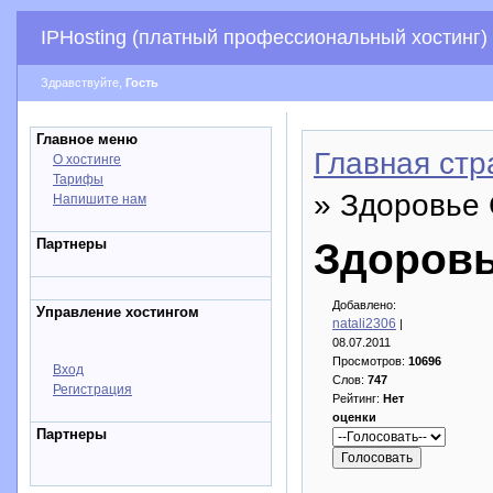
IPHosting (платный профессиональный хостинг)
Здравствуйте,
Гость
Главное меню
Главная стр
О хостинге
Тарифы
» Здоровье
Напишите нам
Партнеры
Здоровь
Добавлено:
Управление хостингом
natali2306
|
08.07.2011
Просмотров:
10696
Вход
Слов:
747
Регистрация
Рейтинг:
Нет
оценки
Партнеры