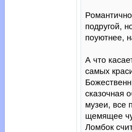
Романтичной
подругой, н
поуютнее, н
А что касае
самых крас
Божественн
сказочная 
музеи, все 
щемящее чу
Ломбок счи