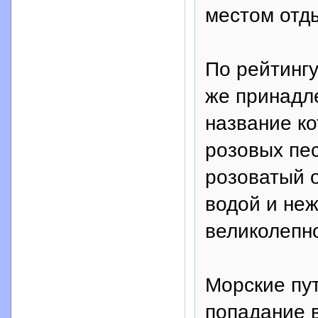
местом отд
По рейтингу
же принадл
название ко
розовых пес
розоватый о
водой и неж
великолепн
Морские пу
попадание в