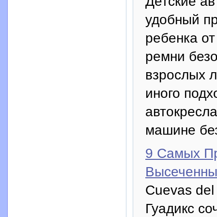
Детские ав
удобный пр
ребенка от
ремни без
взрослых л
иного подх
автокресла
машине бе
9 Самых П
Высеченны
Сuevas del
Гуадикс со