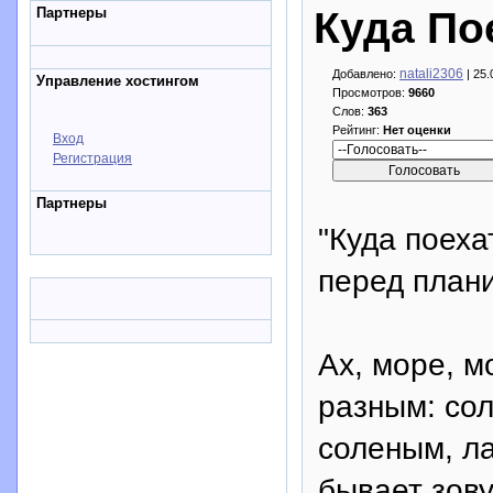
Партнеры
Куда По
natali2306
Добавлено:
| 25.
Управление хостингом
Просмотров:
9660
Слов:
363
Рейтинг:
Нет оценки
Вход
Регистрация
Партнеры
"Куда поеха
перед плани
Ах, море, м
разным: со
соленым, л
бывает зов