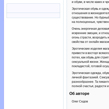
и обуви, в числе каких и 
Эротическая обувь и одеж
отношения в жизнедеятель
существование. Но бурный
на полноценные, чувствен
Очень энергичная деловая
искренние эмоции, и отно
огонь страсти, возродить
свойства от онлайн магази
Эротические изделия мага
привести в восторг всяко
потех, как обувь для стри
сексуальной жизни. Женщи
покладистой, готовой осу
Эротическая одежда, обув
личной фантазией. Сексуа
разнообразнее. Та пикант
полной счастья, радости 
Об авторе
Олег Седов