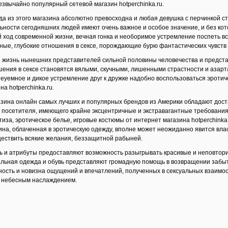
чрезвычайно популярный сетевой магазин hotperchinka.ru.
да из этого магазина абсолютно превосходна и любая девушка с перчинкой с
ности сегодняшних людей имеют очень важное и особое значение, и без кот
 ход современной жизни, вечная гонка и необоримое устремление поспеть вс
ные, глубокие отношения в сексе, порождающие бурю фантастических чувств 
 жизнь нынешних представителей сильной половины человечества и предста
шения в сексе становятся вялыми, скучными, лишенными страстности и азарт
 неуемное и дикое устремление друг к дружке надобно воспользоваться эроти
на hotperchinka.ru.
зина онлайн самых лучших и популярных брендов из Америки обладают дост
го посетителя, имеющего крайне эксцентричные и экстравагантные требован
птиза, эротическое белье, игровые костюмы от интернет магазина hotperchink
на, облаченная в эротическую одежду, вполне может неожиданно явится влас
ществить всякие желания, беззащитной рабыней.
ь и атрибуты предоставляют возможность разыгрывать красивые и неповтори
льная одежда и обувь представляют громадную помощь в возвращении забыто
ность и новизна ощущений и впечатлений, полученных в сексуальных взаимо
и небесным наслаждением.