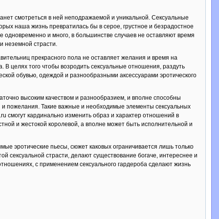
танет смотреться в ней неподражаемой и уникальной. Сексуальные
орых наша жизнь превратилась бы в серое, грустное и безрадостное
е одновременно и много, в большинстве случаев не оставляют время
и неземной страсти.
вительниц прекрасного пола не оставляет желания и время на
а. В целях того чтобы возродить сексуальные отношения, раздуть
ческой обувью, одеждой и разнообразными аксессуарами эротического
аточно высоким качеством и разнообразием, и вполне способны
ия и пожелания. Такие важные и необходимые элементы сексуальных
a.ru смогут кардинально изменить образ и характер отношений в
тной и жестокой королевой, а вполне может быть исполнительной и
мые эротические пьесы, сюжет каковых ограничивается лишь только
й сексуальной страсти, делают существование богаче, интереснее и
отношениях, с применением сексуального гардероба сделают жизнь