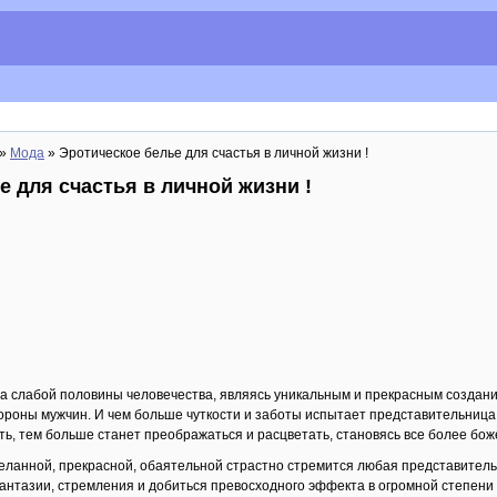
»
Мода
» Эротическое белье для счастья в личной жизни !
е для счастья в личной жизни !
 слабой половины человечества, являясь уникальным и прекрасным создание
тороны мужчин. И чем больше чуткости и заботы испытает представительниц
ать, тем больше станет преображаться и расцветать, становясь все более бо
еланной, прекрасной, обаятельной страстно стремится любая представитель
антазии, стремления и добиться превосходного эффекта в огромной степени