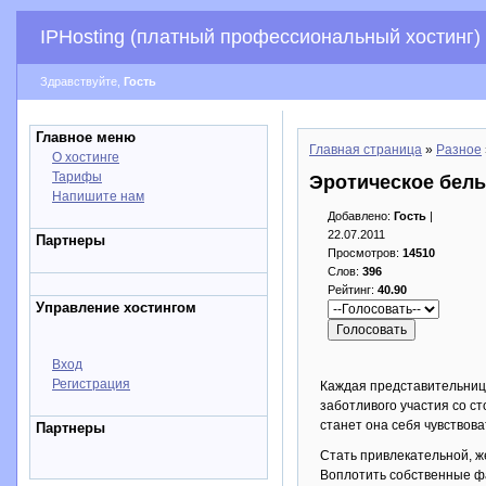
IPHosting (платный профессиональный хостинг)
Здравствуйте,
Гость
Главное меню
Главная страница
»
Разное
О хостинге
Тарифы
Эротическое бель
Напишите нам
Добавлено:
Гость
|
22.07.2011
Партнеры
Просмотров:
14510
Слов:
396
Рейтинг:
40.90
Управление хостингом
Вход
Регистрация
Каждая представительница
заботливого участия со с
станет она себя чувствов
Партнеры
Стать привлекательной, ж
Воплотить собственные ф