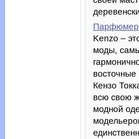
деревенск
Парфюмер
Kenzo – э
моды, самы
гармонично
восточные 
Кензо Токк
всю свою ж
модной оде
модельеров
единственн