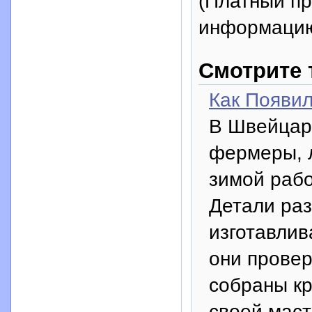
(Платный п
информацию
Смотрите 
Как Появил
В Швейцари
фермеры, л
зимой рабо
Детали раз
изготавли
они провер
собраны кр
своей маст