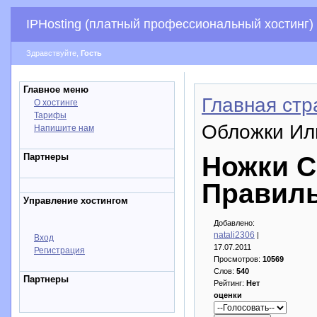
IPHosting (платный профессиональный хостинг)
Здравствуйте,
Гость
Главное меню
Главная стр
О хостинге
Тарифы
Обложки Ил
Напишите нам
Партнеры
Ножки С
Правиль
Управление хостингом
Добавлено:
natali2306
|
Вход
17.07.2011
Регистрация
Просмотров:
10569
Слов:
540
Партнеры
Рейтинг:
Нет
оценки