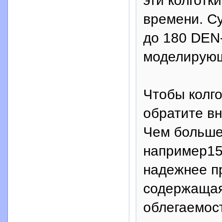
эти колготк
времени. Су
до 180 DEN
моделирующ
Чтобы колг
обратите вн
Чем больше
например15
надежнее п
содержащая
облегаемост