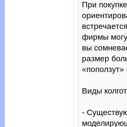
При покупке
ориентирова
встречается
фирмы могут
вы сомневае
размер боль
«поползут» 
Виды колгот
- Существую
моделирующ