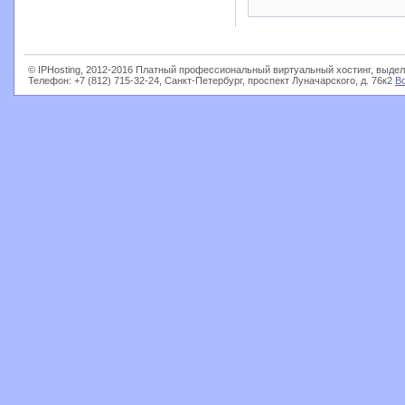
© IPHosting, 2012-2016 Платный профессиональный виртуальный хостинг, выдел
Телефон: +7 (812) 715-32-24, Санкт-Петербург, проспект Луначарского, д. 76к2
В