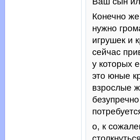
Ваш сын ил
Конечно же
нужно гром
игрушек и 
сейчас при
у которых 
это юные кр
взрослые ж
безупречно
потребуетс
о, к сожал
столкнутьс