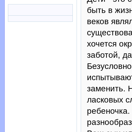
быть в жиз
веков явля
существова
хочется ок
заботой, д
Безусловно
испытывают
заменить. 
ласковых с
ребеночка.
разнообраз