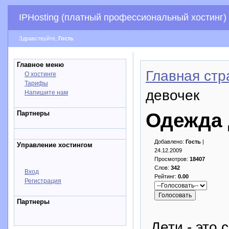
IPHosting (платный профессиональный хостинг)
Здравствуйте,
Гость
Главное меню
Главная стр
О хостинге
Тарифы
девочек
Напишите нам
Партнеры
Одежда 
Добавлено:
Гость
|
Управление хостингом
24.12.2009
Просмотров:
18407
Слов:
342
Вход
Рейтинг:
0.00
Регистрация
Партнеры
Дети - это 