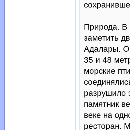
сохранивше
Природа. В
заметить дв
Адалары. О
35 и 48 мет
морские пт
соединялис
разрушило 
памятник в
веке на одн
ресторан. 