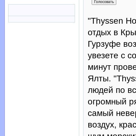
"Thyssen Ho
отдых в Кры
Гурзуфе во
увезете с с
минут пров
Ялты. "Thy
людей по вс
огромный р
самый неве
воздух, кра