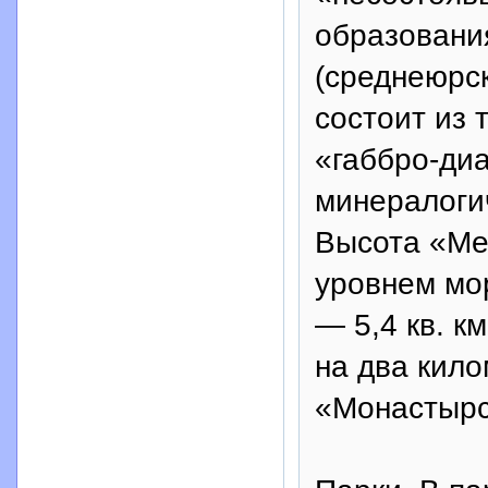
образования
(среднеюрск
состоит из 
«габбро-ди
минералоги
Высота «Ме
уровнем мо
— 5,4 кв. к
на два кил
«Монастырс