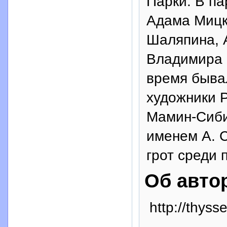
Парки. В п
Адама Мицк
Шаляпина, 
Владимира 
время быва
художники Р
Мамин-Сиби
именем А. 
грот среди 
Об авто
http://thys