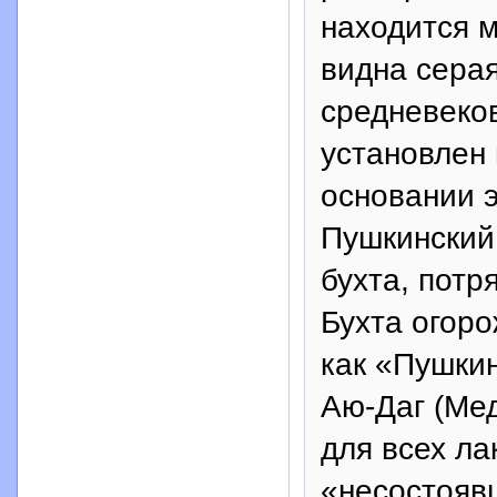
находится м
видна сера
средневеко
установлен
основании 
Пушкинский 
бухта, потр
Бухта огор
как «Пушки
Аю-Даг (Мед
для всех л
«несостояв