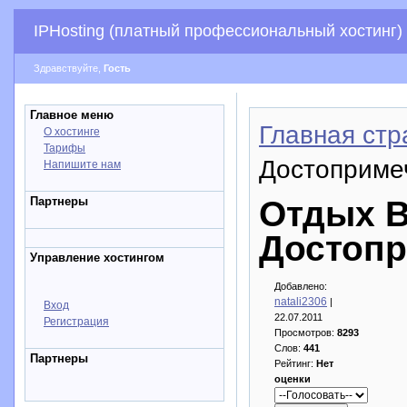
IPHosting (платный профессиональный хостинг)
Здравствуйте,
Гость
Главное меню
Главная стр
О хостинге
Тарифы
Достоприме
Напишите нам
Партнеры
Отдых В
Достопр
Управление хостингом
Добавлено:
natali2306
|
Вход
22.07.2011
Регистрация
Просмотров:
8293
Слов:
441
Партнеры
Рейтинг:
Нет
оценки