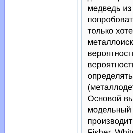
медведь из 
попробовать
только хот
металлоиска
вероятност
вероятност
определять
(металлоде
Основой вы
модельный 
производит
Fisher, Whit