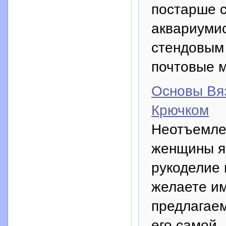
постарше с
аквариуми
стендовым
почтовые м
Основы Вя
Крючком
Неотъемле
женщины яв
рукоделие 
желаете им
предлагаем
его самой.