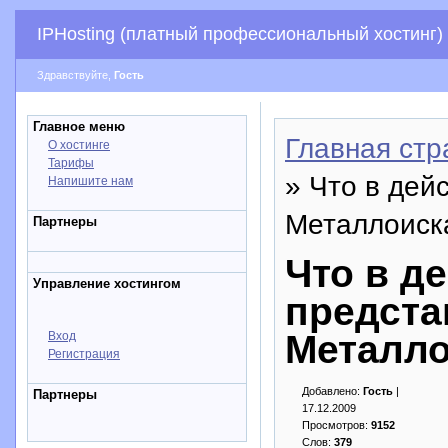
IPHosting (платный профессиональный хостинг)
Здравствуйте,
Гость
Главное меню
Главная стр
О хостинге
Тарифы
» Что в дей
Напишите нам
Металлоиск
Партнеры
Что в д
Управление хостингом
предста
Металло
Вход
Регистрация
Добавлено:
Гость
|
Партнеры
17.12.2009
Просмотров:
9152
Слов:
379