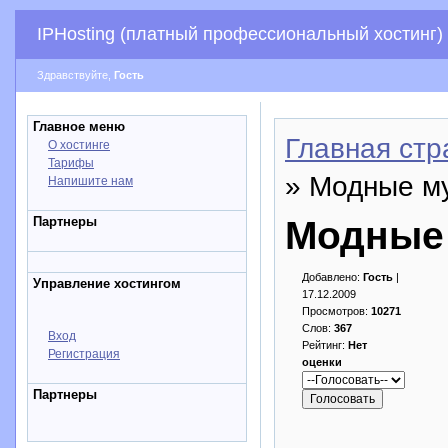
IPHosting (платный профессиональный хостинг)
Здравствуйте,
Гость
Главное меню
Главная стр
О хостинге
Тарифы
» Модные м
Напишите нам
Партнеры
Модные
Добавлено:
Гость
|
Управление хостингом
17.12.2009
Просмотров:
10271
Слов:
367
Вход
Рейтинг:
Нет
Регистрация
оценки
Партнеры