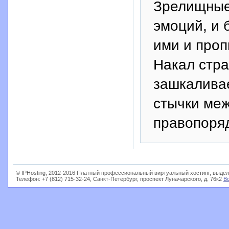
Зрелищные
эмоций, и 
ими и про
Накал стра
зашкаливае
стычки ме
правопоряд
© IPHosting, 2012-2016 Платный профессиональный виртуальный хостинг, выдел
Телефон: +7 (812) 715-32-24, Санкт-Петербург, проспект Луначарского, д. 76к2
В