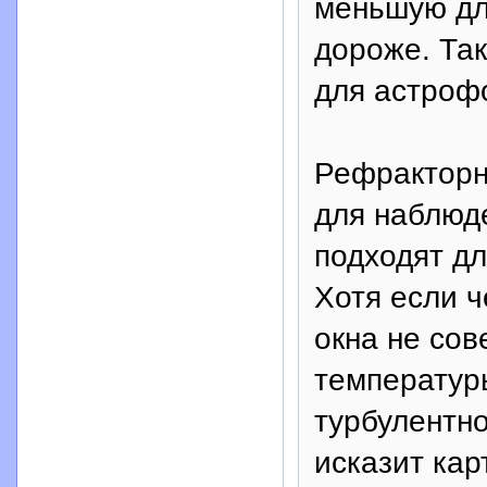
меньшую дл
дороже. Так
для астроф
Рефракторн
для наблюде
подходят дл
Хотя если ч
окна не сов
температуры
турбулентно
исказит кар