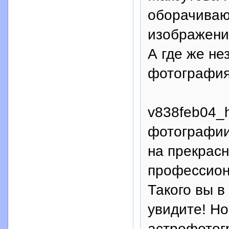
оборачиваю
изображени
А где же не
фотографи
v838feb04_h
фотографии
на прекрас
профессион
Такого вы в
увидите! Н
астрофотог