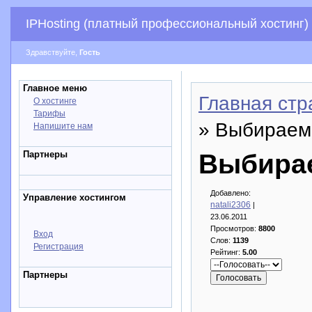
IPHosting (платный профессиональный хостинг)
Здравствуйте,
Гость
Главное меню
Главная стр
О хостинге
Тарифы
» Выбираем
Напишите нам
Партнеры
Выбирае
Добавлено:
Управление хостингом
natali2306
|
23.06.2011
Просмотров:
8800
Вход
Слов:
1139
Регистрация
Рейтинг:
5.00
Партнеры