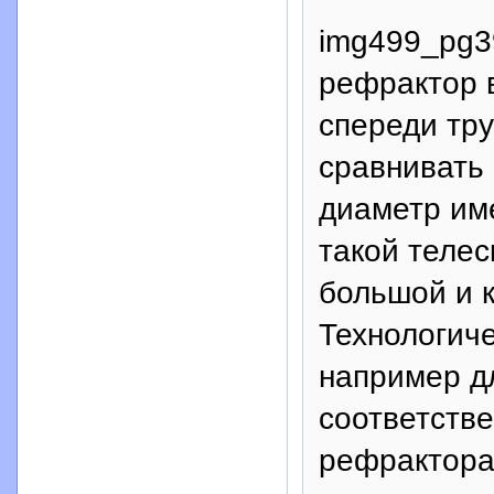
img499_pg3
рефрактор 
спереди тр
сравнивать
диаметр им
такой телес
большой и 
Технологиче
например д
соответств
рефрактора