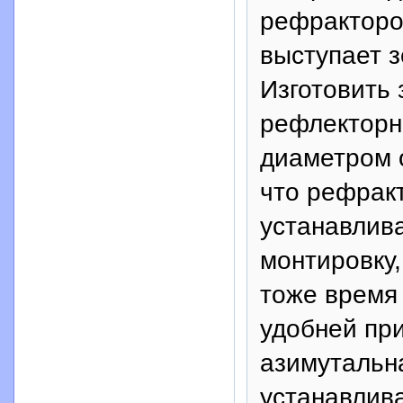
рефракторо
выступает з
Изготовить 
рефлекторн
диаметром 
что рефрак
устанавлив
монтировку,
тоже время
удобней пр
азимутальна
устанавлив