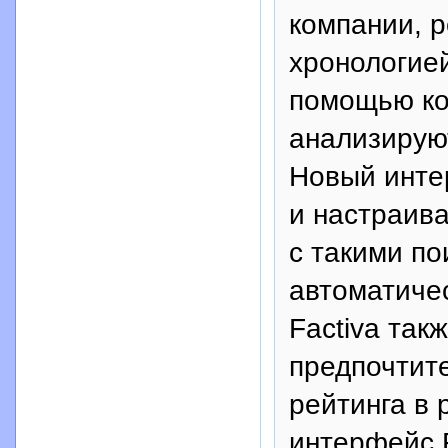
компании, р
хронологией
помощью ко
анализирую
Новый интер
и настраив
с такими п
автоматиче
Factiva так
предпочтит
рейтинга в 
интерфейс F