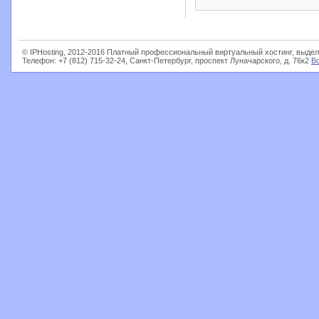
© IPHosting, 2012-2016 Платный профессиональный виртуальный хостинг, выдел
Телефон: +7 (812) 715-32-24, Санкт-Петербург, проспект Луначарского, д. 76к2
В