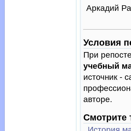
Аркадий Р
Условия п
При репосте
учебный м
источник - с
профессион
авторе.
Смотрите 
История ма