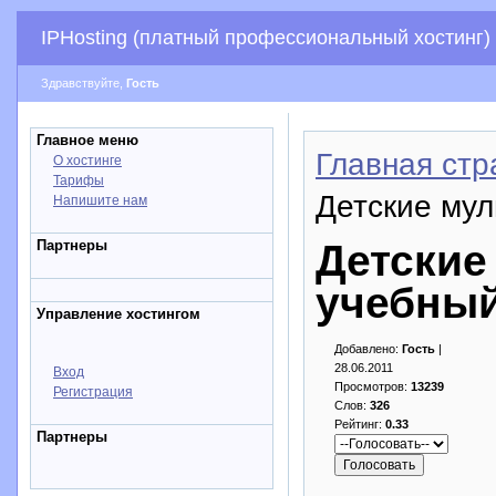
IPHosting (платный профессиональный хостинг)
Здравствуйте,
Гость
Главное меню
Главная стр
О хостинге
Тарифы
Детские му
Напишите нам
Партнеры
Детские
учебный
Управление хостингом
Добавлено:
Гость
|
28.06.2011
Вход
Просмотров:
13239
Регистрация
Слов:
326
Рейтинг:
0.33
Партнеры