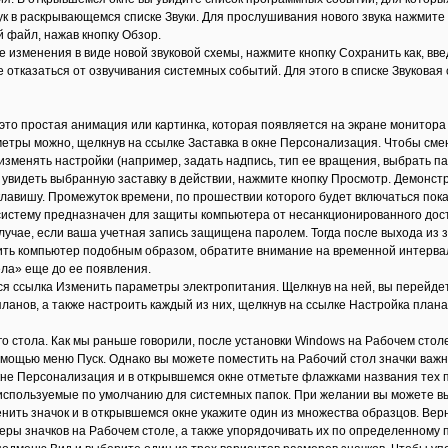
к в раскрывающемся списке Звуки. Для прослушивания нового звука нажмите 
 файл, нажав кнопку Обзор.
 изменения в виде новой звуковой схемы, нажмите кнопку Сохранить как, вв
отказаться от озвучивания системных событий. Для этого в списке Звуковая 
- это простая анимация или картинка, которая появляется на экране монитор
метры можно, щелкнув на ссылке Заставка в окне Персонализация. Чтобы сме
изменять настройки (например, задать надпись, тип ее вращения, выбрать па
увидеть выбранную заставку в действии, нажмите кнопку Просмотр. Демонстра
авишу. Промежуток времени, по прошествии которого будет включаться показ
 систему предназначен для защиты компьютера от несанкционированного дост
случае, если ваша учетная запись защищена паролем. Тогда после выхода из 
ть компьютер подобным образом, обратите внимание на временной интервал 
ела» еще до ее появления.
ся ссылка Изменить параметры электропитания. Щелкнув на ней, вы перейде
ланов, а также настроить каждый из них, щелкнув на ссылке Настройка плана
о стола. Как мы раньше говорили, после установки Windows на Рабочем столе
омощью меню Пуск. Однако вы можете поместить на Рабочий стол значки важ
окне Персонализация и в открывшемся окне отметьте флажками названия тех п
 используемые по умолчанию для системных папок. При желании вы можете выб
енить значок и в открывшемся окне укажите один из множества образцов. Ве
еры значков на Рабочем столе, а также упорядочивать их по определенному 