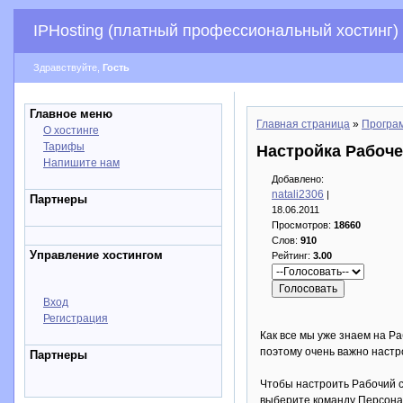
IPHosting (платный профессиональный хостинг)
Здравствуйте,
Гость
Главное меню
Главная страница
»
Програ
О хостинге
Тарифы
Настройка Рабоче
Напишите нам
Добавлено:
natali2306
|
Партнеры
18.06.2011
Просмотров:
18660
Слов:
910
Управление хостингом
Рейтинг:
3.00
Вход
Регистрация
Как все мы уже знаем на Р
поэтому очень важно настр
Партнеры
Чтобы настроить Рабочий с
выберите команду Персона