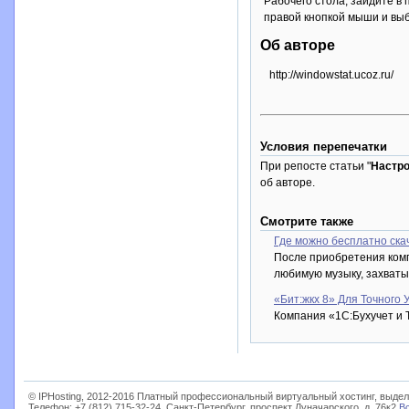
Рабочего стола, зайдите в
правой кнопкой мыши и выб
Об авторе
http://windowstat.ucoz.ru/
Условия перепечатки
При репосте статьи "
Настро
об авторе.
Смотрите также
Где можно бесплатно ска
После приобретения компь
любимую музыку, захваты
«Бит:жкх 8» Для Точного
Компания «1С:Бухучет и 
© IPHosting, 2012-2016 Платный профессиональный виртуальный хостинг, выдел
Телефон: +7 (812) 715-32-24, Санкт-Петербург, проспект Луначарского, д. 76к2
В