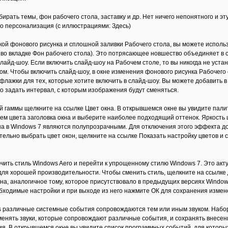
бирать темы, фон рабочего стола, заставку и др. Нет ничего непонятного и э
но персонализация (с иллюстрациями: Здесь)
кой фонового рисунка и сплошной заливки Рабочего стола, вы можете исполь
 во вкладке Фон рабочего стола). Это потрясающее новшество объединяет в с
лайд-шоу. Если включить слайд-шоу на Рабочем столе, то вы никогда не устан
ом. Чтобы включить слайд-шоу, в окне изменения фонового рисунка Рабочег
лажки для тех, которые хотите включить в слайд-шоу. Вы можете добавить в с
 задать интервал, с которым изображения будут сменяться.
й гаммы щелкните на ссылке Цвет окна. В открывшемся окне вы увидите пали
м цвета заголовка окна и выберите наиболее подходящий оттенок. Яркость 
а в Windows 7 являются полупрозрачными. Для отключения этого эффекта до
тельно выбрать цвет окон, щелкните на ссылке Показать настройку цветов и 
чить стиль Windows Aero и перейти к упрощенному стилю Windows 7. Это акту
для хорошей производительности. Чтобы сменить стиль, щелкните на ссылк
кна, аналогичное тому, которое присутствовало в предыдущих версиях Window
бходимые настройки и при выходе из него нажмите ОК для сохранения измен
s различные системные события сопровождаются тем или иным звуком. Набор
менять звуки, которые сопровождают различные события, и сохранять внесен
ия. В открывшемся окне вы увидите список программных событий, для котор