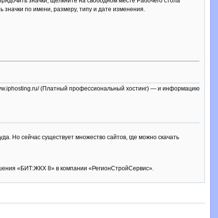
орядочить значки, щелкните на свободном месте Рабочего стола
значки по имени, размеру, типу и дате изменения.
//www.iphosting.ru/ (Платный профессиональный хостинг) — и информацию
да. Но сейчас существует множество сайтов, где можно скачать
ешения «БИТ:ЖКХ 8» в компании «РегионСтройСервис».