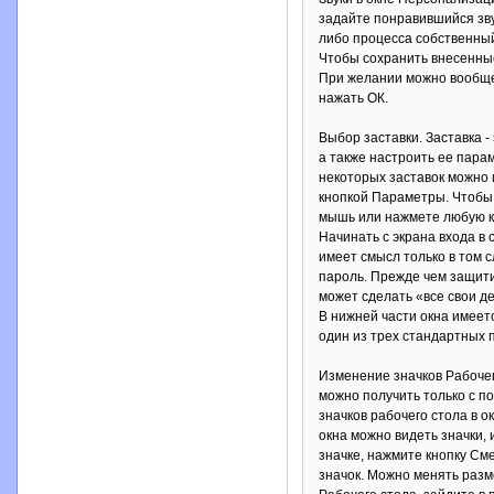
задайте понравившийся зву
либо процесса собственный
Чтобы сохранить внесенные
При желании можно вообще 
нажать ОК.
Выбор заставки. Заставка 
а также настроить ее пара
некоторых заставок можно 
кнопкой Параметры. Чтобы 
мышь или нажмете любую кл
Начинать с экрана входа в
имеет смысл только в том 
пароль. Прежде чем защити
может сделать «все свои д
В нижней части окна имеет
один из трех стандартных п
Изменение значков Рабочег
можно получить только с п
значков рабочего стола в 
окна можно видеть значки,
значке, нажмите кнопку См
значок. Можно менять разм