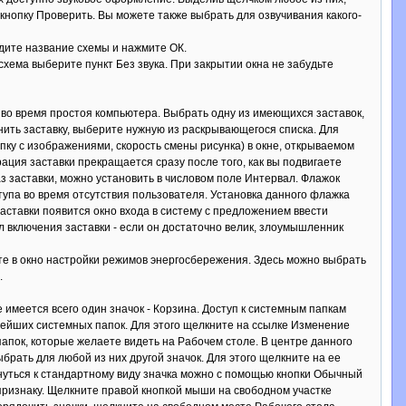
кнопку Проверить. Вы можете также выбрать для озвучивания какого-
едите название схемы и нажмите ОК.
схема выберите пункт Без звука. При закрытии окна не забудьте
а во время простоя компьютера. Выбрать одну из имеющихся заставок,
нить заставку, выберите нужную из раскрывающегося списка. Для
пку с изображениями, скорость смены рисунка) в окне, открываемом
ция заставки прекращается сразу после того, как вы подвигаете
 заставки, можно установить в числовом поле Интервал. Флажок
упа во время отсутствия пользователя. Установка данного флажка
заставки появится окно входа в систему с предложением ввести
включения заставки - если он достаточно велик, злоумышленник
те в окно настройки режимов энергосбережения. Здесь можно выбрать
.
 имеется всего один значок - Корзина. Доступ к системным папкам
нейших системных папок. Для этого щелкните на ссылке Изменение
апок, которые желаете видеть на Рабочем столе. В центре данного
рать для любой из них другой значок. Для этого щелкните на ее
рнуться к стандартному виду значка можно с помощью кнопки Обычный
признаку. Щелкните правой кнопкой мыши на свободном участке