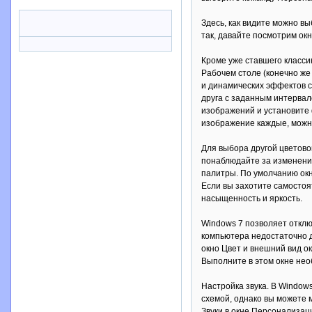
Здесь, как видите можно вы
так, давайте посмотрим ок
Кроме уже ставшего класси
Рабочем столе (конечно же
и динамических эффектов с
друга с заданным интервал
изображений и установите ф
изображение каждые, можно
Для выбора другой цветово
понаблюдайте за изменение
палитры. По умолчанию окн
Если вы захотите самостоя
насыщенность и яркость.
Windows 7 позволяет отклю
компьютера недостаточно 
окно Цвет и внешний вид о
Выполните в этом окне нео
Настройка звука. В Window
схемой, однако вы можете 
Звуки в окне Персонализац