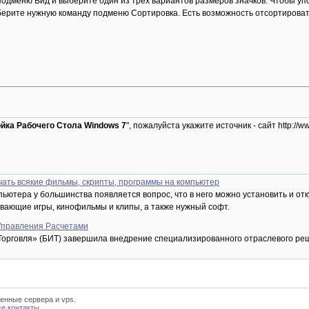
 подменю Вид и выберите один из трех вариантов размеров значков. Чтобы уп
ерите нужную команду подменю Сортировка. Есть возможность отсортировать 
йка Рабочего Стола Windows 7
", пожалуйста укажите источник - сайт http:
чать всякие фильмы, скрипты, программы на компьютер
ютера у большинства появляется вопрос, что в него можно установить и отку
вающие игры, кинофильмы и клипы, а также нужный софт.
 Управления Расчетами
Торговля» (БИТ) завершила внедрение специализированного отраслевого р
енные сервера и vps.
се контакты