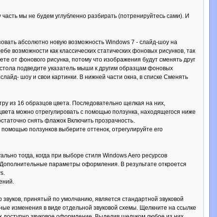
ту часть мы не будем углубленно разбирать (потренируйтесь сами). И
зовать абсолютно новую возможность Windows 7 - слайд-шоу на
ебе возможности как классических статических фоновых рисунков, так
ете от фонового рисунка, потому что изображения будут сменять друг
о стола подведите указатель мыши к другим образцам фоновых
лайд- шоу и свои картинки. В нижней части окна, в списке Сменять
тру из 16 образцов цвета. Последовательно щелкая на них,
цвета можно отрегулировать с помощью ползунка, находящегося ниже
статочно снять флажок Включить прозрачность.
с помощью ползунков выберите оттенок, отрегулируйте его
ально тогда, когда при выборе стиля Windows Aero ресурсов
е Дополнительные параметры оформления. В результате откроется
s.
ений.
 звуков, принятый по умолчанию, является стандартной звуковой
ные изменения в виде отдельной звуковой схемы. Щелкните на ссылке
ых доступно звуковое оформление. Выделив щелчком любое из них,