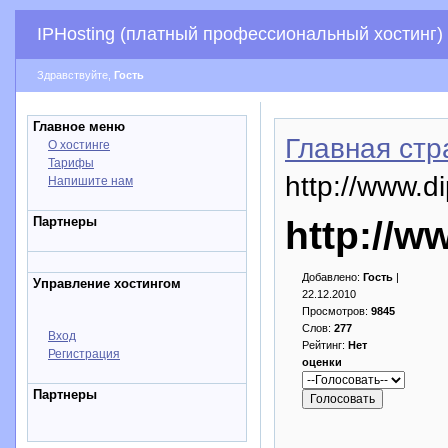
IPHosting (платный профессиональный хостинг)
Здравствуйте,
Гость
Главное меню
Главная стр
О хостинге
Тарифы
http://www.di
Напишите нам
Партнеры
http://w
Добавлено:
Гость
|
Управление хостингом
22.12.2010
Просмотров:
9845
Слов:
277
Вход
Рейтинг:
Нет
Регистрация
оценки
Партнеры