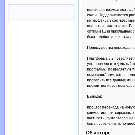
появилась возможность раб
связи. Поддерживается ра
интерфейса в соответстви
аналитических отчетов. Р
оптимизации прикладных р
быстродействие системы.
Преимущества перехода на
Платформа 8.2 позволяет л
установлена в отдельный 
программы, позволяет легл
помощник" поможет заполни
проверить все данные из 1
проконтролирует последова
Выводы:
процесс перехода на новую
совместимости, серьезные 
частности, бухгалтеров, н
быть постепенным, по нео
Об авторе