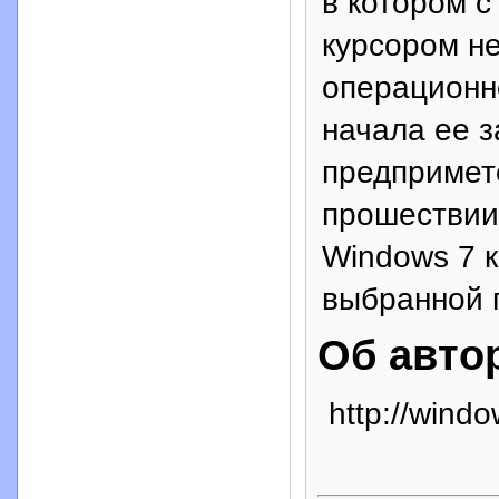
в котором 
курсором н
операционно
начала ее з
предпримете
прошествии 
Windows 7 
выбранной 
Об авто
http://windo