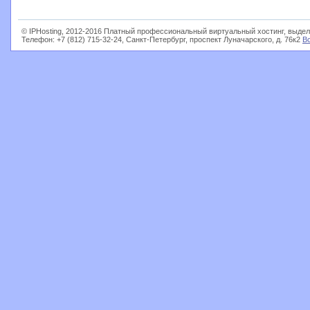
© IPHosting, 2012-2016 Платный профессиональный виртуальный хостинг, выдел
Телефон: +7 (812) 715-32-24, Санкт-Петербург, проспект Луначарского, д. 76к2
В