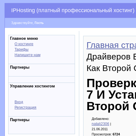
IPHosting (платный профессиональный хостинг)
Здравствуйте,
Гость
Главное меню
Главная стр
О хостинге
Тарифы
Драйверов В
Напишите нам
Как Второй
Партнеры
Проверк
Управление хостингом
7 И Уст
Второй
Вход
Регистрация
Добавлено:
Партнеры
natali2306
|
21.06.2011
Просмотров:
6724