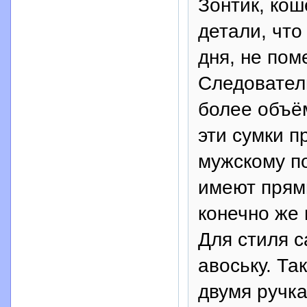
Зонтик, кош
детали, что
дня, не пом
Следовател
более объё
эти сумки п
мужскому п
имеют прям
конечно же 
Для стиля c
авоську. Та
двумя ручка