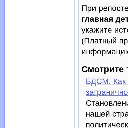
При репосте
главная де
укажите исто
(Платный п
информацию
Смотрите 
БДСМ. Как
загранично
Становлени
нашей стра
политическ