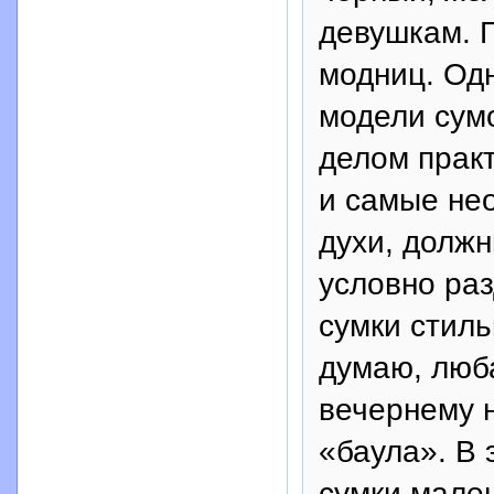
девушкам. 
модниц. Одн
модели сум
делом прак
и самые не
духи, долж
условно раз
сумки стиль
думаю, люба
вечернему 
«баула». В 
сумки мален