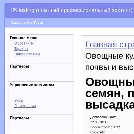
IPHosting (платный профессиональный хостинг)
Здравствуйте,
Гость
Главное меню
Главная стр
О хостинге
Тарифы
Овощные кул
Напишите нам
почвы и вы
Партнеры
Овощны
Управление хостингом
семян, 
высадка
Вход
Регистрация
Добавлено:
Гость
|
Партнеры
22.06.2011
Просмотров:
13037
Слов:
410