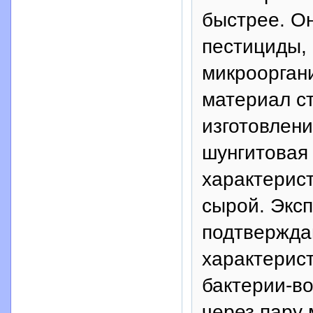
быстрее. О
пестициды,
микроорган
материал с
изготовлени
шунгитовая
характерис
сырой. Эксп
подтвержда
характерис
бактерии-в
через пару 