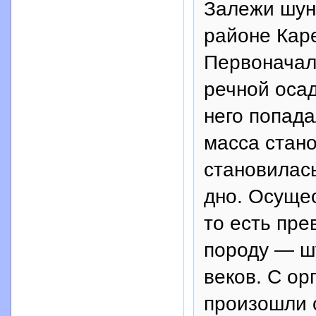
Залежи шун
районе Каре
Первоначал
речной осад
него попада
масса стан
становилась
дно. Осуще
то есть пре
породу — шу
веков. С ор
произошли 