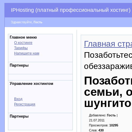
IPHosting (платный профессиональный хостинг)
Здравствуйте,
Гость
Главное меню
Главная стр
О хостинге
Тарифы
Позаботьтес
Напишите нам
обеззаражи
Партнеры
Позабот
Управление хостингом
семьи, 
шунгито
Вход
Регистрация
Добавлено:
Гость
|
Партнеры
21.07.2011
Просмотров:
10295
Слов:
430