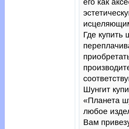
его как акс
эстетическу
исцеляющим
Где купить 
переплачив
приобретат
производите
соответству
Шунгит купи
«Планета ш
любое издел
Вам привезу