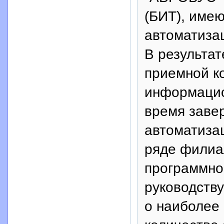
(БИТ), име
автоматизац
В результа
приемной к
информацио
время завер
автоматиза
ряде филиа
программно
руководств
о наиболее