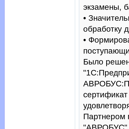
экзамены, б
• Значитель
обработку д
• Формиров
поступающи
Было решен
"1С:Предпри
АВРОБУС:П
сертификат 
удовлетвор
Партнером 
"АВРОБУС" 