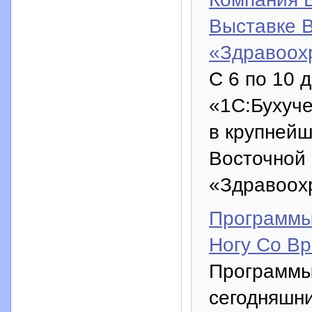
Выставке В
«Здравоох
С 6 по 10 
«1С:Бухуче
в крупней
Восточной
«Здравоох
Программы
Ногу Со В
Программы
сегодняшни