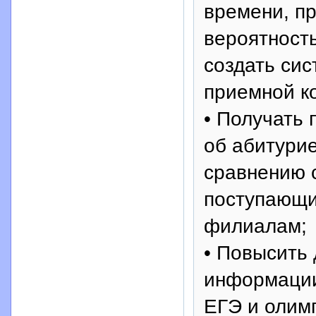
времени, п
вероятност
создать сис
приемной ко
• Получать
об абитури
сравнению 
поступающих
филиалам;
• Повысить 
информации
ЕГЭ и олим