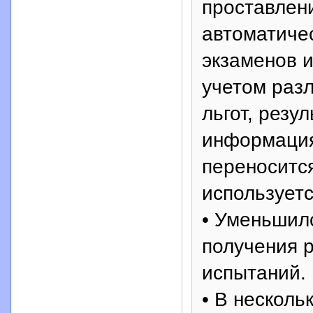
проставлен
автоматиче
экзаменов и
учетом раз
льгот, резу
информация
переносится
использует
• Уменьшилс
получения 
испытаний.
• В несколь