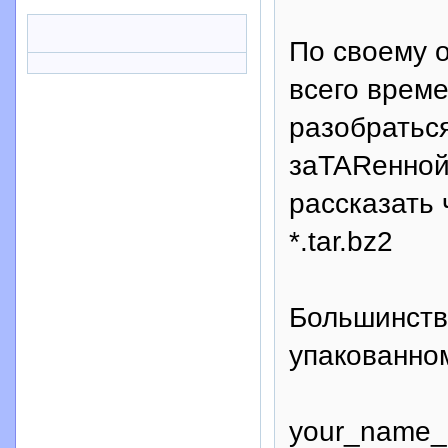
По своему 
всего врем
разобраться
заTARенной
рассказать 
*.tar.bz2
Большинств
упакованном
your_name_p