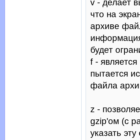
v - делает 
что на экра
архиве фай
информация
будет огран
f - являетс
пытается и
файла архи
z - позволя
gzip'ом (с 
указать эту