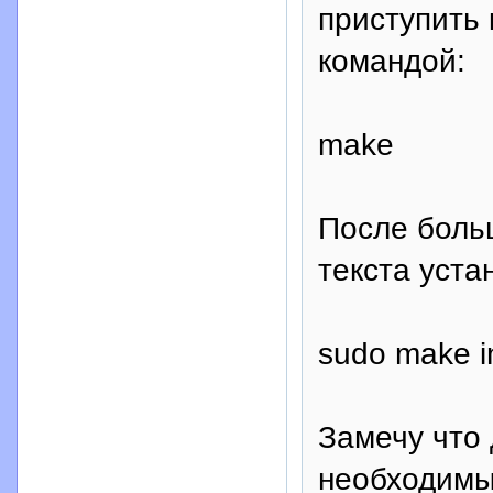
приступить
командой:
make
После боль
текста уст
sudo make in
Замечу что
необходимы 