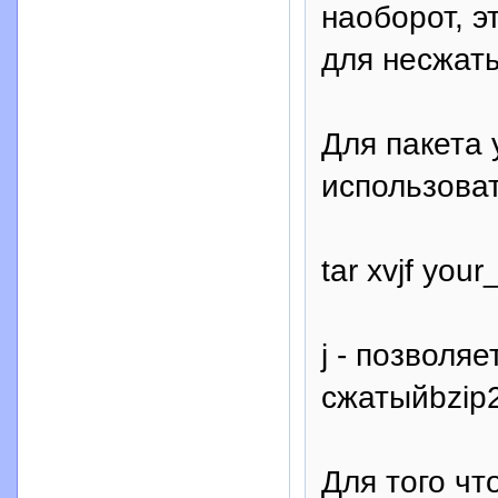
наоборот, э
для несжат
Для пакета 
использова
tar xvjf you
j - позволя
сжатыйbzip
Для того чт