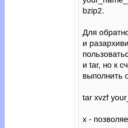
bzip2.
Для обратно
и разархив
пользоватьс
и tar, но к 
выполнить о
tar xvzf you
x - позволя