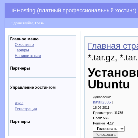
IPHosting (платный профессиональный хостинг)
Здравствуйте,
Гость
Главное меню
Главная стр
О хостинге
Тарифы
*.tar.gz, *.t
Напишите нам
Партнеры
Установка
Ubuntu
Управление хостингом
Добавлено:
natali2306
|
Вход
18.06.2011
Регистрация
Просмотров:
11785
Слов:
556
Партнеры
Рейтинг:
4.17