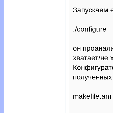
Запускаем 
./configure
он проанали
хватает/не 
Конфигурато
полученных
makefile.am