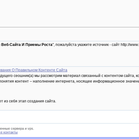
 Веб-Сайта И Приемы Роста
", пожалуйста укажите источник - сайт http://w
вания О Правильном Контенте Сайта
дущего сеошник(а) мы рассмотрим материал связанный с контентом сайта, к
понятия контент – наполнение интернета, носящее информационное значени
ет из себя этап создания сайта.
енные сервера и vps.
се контакты