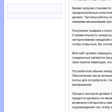
Время загрузки становится
предназначенные искатели 
делают. Так попытайтесь п
никакими механизмами прое
Получение трафика и посет
Стремительность гиперссыл
нетерпеливому ожиданию ст
чтобы открыться, Вы соотв
Веб-сайт должен обращатьс
соединиться являются прод
свои панели навигации, чт
Потребители обычно никогд
Обеспечение числа желания
почты для потребителя, то
воображения.
Процесс контроля должен б
придется щелкнуть по множ
возможностей выплаты име
подтверждения так, чтобы к