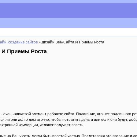
айн, создание сайтов
» Дизайн Веб-Сайта И Приемы Роста
а И Приемы Роста
 очень ключевой элемент рабочего сайта. Полагание, что нет подлинного роз
тся ли они долго достаточно, чтобы потратить деньги или если они будут, до
ектронной коммерции, человек получает власть.
е на Вашу сеть, могли быть простой частью. Представляя это введение и лег