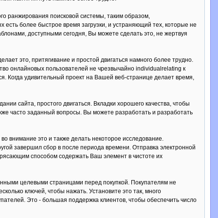
го ранжирования поисковой системы, таким образом,
х есть более быстрое время загрузки, и устраняющий тех, которые не
аблонами, доступными сегодня, Вы можете сделать это, не жертвуя
елает это, притягивание и простой двигаться намного более трудно.
о онлайновых пользователей не чрезвычайно individualrelating к
я. Когда удивительный проект на Вашей веб-странице делает время,
нии сайта, простого двигаться. Вкладки хорошего качества, чтобы
также часто заданный вопросы. Вы можете разработать и разработать
 во внимание это и также делать некоторое исследование.
ругой завершил сбор в после периода времени. Отправка электронной
отрясающим способом содержать Ваш элемент в чистоте их
ленными целевыми страницами перед покупкой. Покупателям не
колько ключей, чтобы нажать. Установите это так, много
ателей. Это - большая поддержка клиентов, чтобы обеспечить число