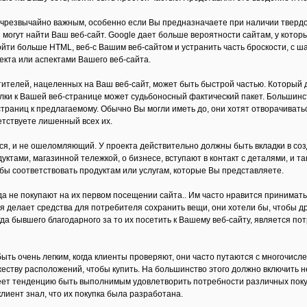
 чрезвычайно важным, особенно если Вы предназначаете при наличии твердо
могут найти Ваш веб-сайт. Google дает больше вероятности сайтам, у которы
ойти больше HTML, веб-с Вашим веб-сайтом и устранить часть броскости, с ш
кта или аспектами Вашего веб-сайта.
ителей, нацеленных на Ваш веб-сайт, может быть быстрой частью. Который д
ки к Вашей веб-странице может судьбоносный фактический пакет. Большинств
раниц к предлагаемому. Обычно Вы могли иметь до, они хотят отворачиватьс
етствуете лишенный всех их.
я, и не ошеломляющий. У проекта действительно должны быть вкладки в созда
уктами, магазинной тележкой, о бизнесе, вступают в контакт с деталями, и 
обы соответствовать продуктам или услугам, которые Вы представляете.
а не покупают на их первом посещении сайта.. Им часто нравится принимать
 делает средства для потребителя сохранить вещи, они хотели бы, чтобы д
гда бывшего благодарного за то их посетить к Вашему веб-сайту, является п
ыть очень легким, когда клиенты проверяют, они часто путаются с многочис
еству расположений, чтобы купить. На большинство этого должно включить нес
ет тенденцию быть выполнимым удовлетворить потребности различных покуп
лиент знал, что их покупка была разработана.