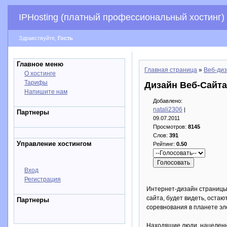
IPHosting (платный профессиональный хостинг)
Здравствуйте,
Гость
Главное меню
Главная страница
»
Веб-диз
О хостинге
Тарифы
Дизайн Веб-Сайт
Напишите нам
Добавлено:
natali2306
|
Партнеры
09.07.2011
Просмотров:
8145
Слов:
391
Управление хостингом
Рейтинг:
0.50
Вход
Регистрация
Интернет-дизайн страницы -
сайта, будет видеть, остаю
Партнеры
соревнования в планете эл
Находящие люди, нацеленны