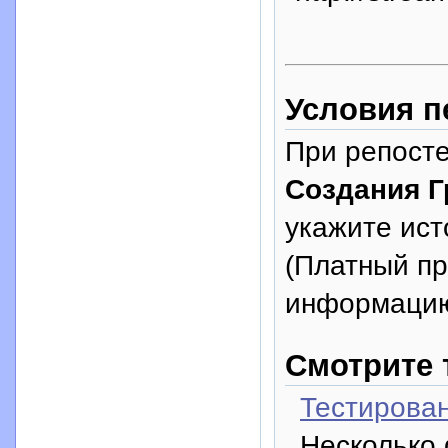
Условия п
При репосте
Создания Г
укажите исто
(Платный п
информацию
Смотрите 
Тестирова
Несколько