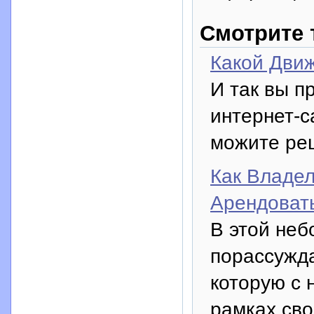
Смотрите 
Какой Дви
И так вы п
интернет-са
можите ре
Как Владел
Арендоват
В этой неб
порассужда
которую с 
рамках сво