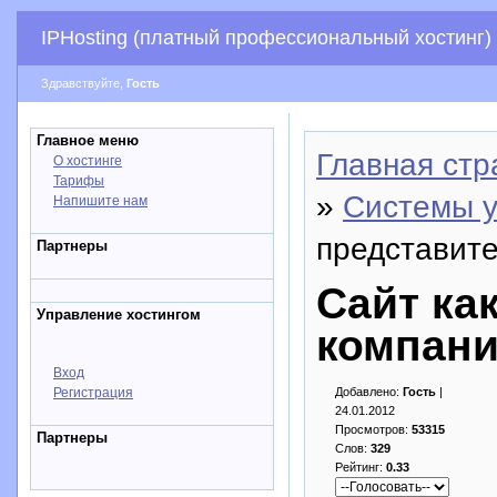
IPHosting (платный профессиональный хостинг)
Здравствуйте,
Гость
Главное меню
Главная стр
О хостинге
Тарифы
»
Системы у
Напишите нам
представит
Партнеры
Сайт ка
Управление хостингом
компан
Вход
Регистрация
Добавлено:
Гость
|
24.01.2012
Просмотров:
53315
Партнеры
Слов:
329
Рейтинг:
0.33