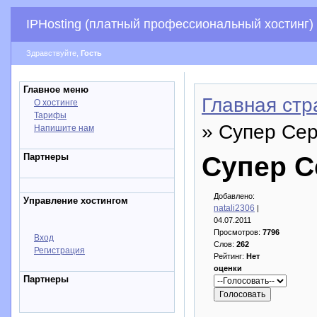
IPHosting (платный профессиональный хостинг)
Здравствуйте,
Гость
Главное меню
Главная стр
О хостинге
Тарифы
» Супер Сер
Напишите нам
Партнеры
Супер С
Добавлено:
Управление хостингом
natali2306
|
04.07.2011
Просмотров:
7796
Вход
Слов:
262
Регистрация
Рейтинг:
Нет
оценки
Партнеры