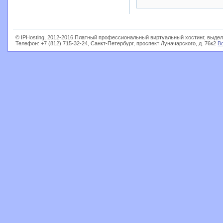
© IPHosting, 2012-2016 Платный профессиональный виртуальный хостинг, выдел
Телефон: +7 (812) 715-32-24, Санкт-Петербург, проспект Луначарского, д. 76к2
В