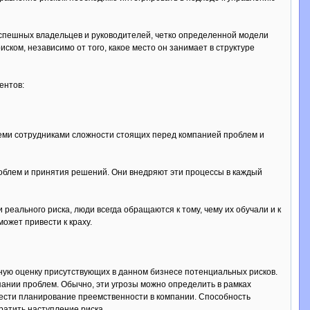
спешных владельцев и руководителей, четко определенной модели
ском, независимо от того, какое место он занимает в структуре
ентов:
семи сотрудниками сложности стоящих перед компанией проблем и
облем и принятия решений. Они внедряют эти процессы в каждый
реального риска, люди всегда обращаются к тому, чему их обучали и к
ожет привести к краху.
ую оценку присутствующих в данном бизнесе потенциальных рисков.
ании проблем. Обычно, эти угрозы можно определить в рамках
вести планирование преемственности в компании. Способность
ратить наступление риска.