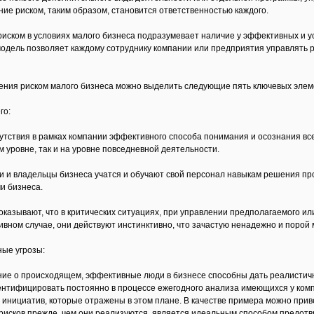
ние риском, таким образом, становится ответственностью каждого.
иском в условиях малого бизнеса подразумевает наличие у эффективных и у
модель позволяет каждому сотруднику компании или предприятия управлять ри
ения риском малого бизнеса можно выделить следующие пять ключевых элем
го:
утствия в рамках компании эффективного способа понимания и осознания в
ом уровне, так и на уровне повседневной деятельности.
 и владельцы бизнеса учатся и обучают свой персонал навыкам решения пр
и бизнеса.
казывают, что в критических ситуациях, при управлении предполагаемого или 
ивном случае, они действуют инстинктивно, что зачастую ненадежно и порой м
ные угрозы:
ние о происходящем, эффективные люди в бизнесе способны дать реалистичн
нтифицировать постоянно в процессе ежегодного анализа имеющихся у комп
и инициатив, которые отражены в этом плане. В качестве примера можно при
исков прежде, чем они реализуются, является идеальным способом предотв