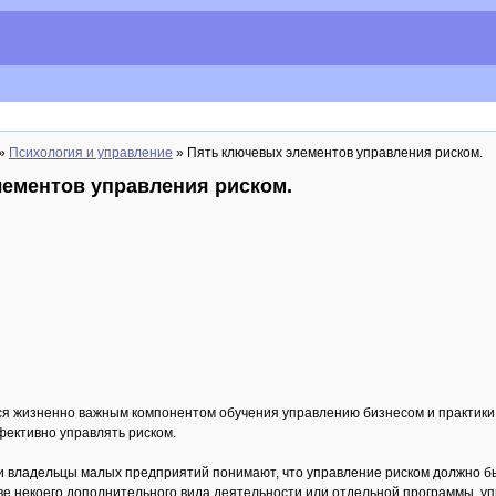
»
Психология и управление
» Пять ключевых элементов управления риском.
ементов управления риском.
ся жизненно важным компонентом обучения управлению бизнесом и практики
ективно управлять риском.
владельцы малых предприятий понимают, что управление риском должно быт
тве некоего дополнительного вида деятельности или отдельной программы, у