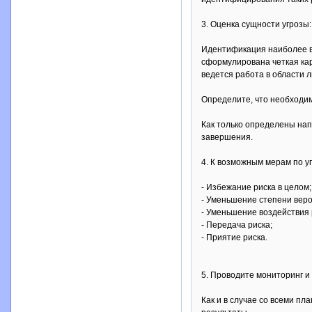
3. Оценка сущности угрозы:
Идентификация наиболее ве
сформулирована четкая кар
ведется работа в области 
Определите, что необходим
Как только определены на
завершения.
4. К возможным мерам по у
- Избежание риска в целом;
- Уменьшение степени веро
- Уменьшение воздействия 
- Передача риска;
- Приятие риска.
5. Проводите мониторинг и
Как и в случае со всеми п