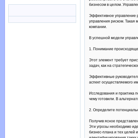
бизнесом в целом. Управле
Эффективное управление р
управления риском. Такая 
компании.
В успешной модели управл
1. Понимание происходяще
Этот элемент требует прис
задач, как на стратегическ
Эффективные руководители
аспект осуществляемого им
Исследования и практика по
чему готовили. В альтернат
2. Определите потенциаль
Получив ясное представле
Эти угрозы необходимо иде
бизнес-плана и тех целей 
идентифицирования таких р