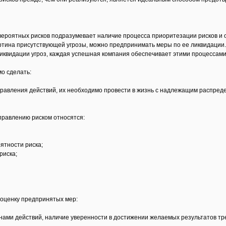
роятных рисков подразумевает наличие процесса приоритезации рисков и оц
тина присутствующей угрозы, можно предпринимать меры по ее ликвидации. 
ликвидации угроз, каждая успешная компания обеспечивает этими процессами
о сделать:
правления действий, их необходимо провести в жизнь с надлежащим распред
правлению риском относятся:
ятности риска;
риска;
 оценку предпринятых мер:
ланами действий, наличие уверенности в достижении желаемых результатов тре