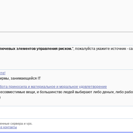
лючевых элементов управления риском.
", пожалуйста укажите источник - с
те!
ирмы, занимающейся IT
работа приносила и материальное и моральное удовлетворение
 несовместимые вещи, и большинство людей выбирают либо деньги, либо рабо
и
енные сервера и vps.
се контакты