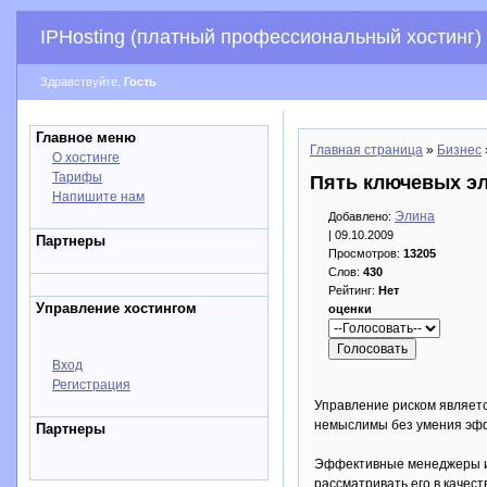
IPHosting (платный профессиональный хостинг)
Здравствуйте,
Гость
Главное меню
Главная страница
»
Бизнес
О хостинге
Тарифы
Пять ключевых эл
Напишите нам
Элина
Добавлено:
| 09.10.2009
Партнеры
Просмотров:
13205
Слов:
430
Рейтинг:
Нет
Управление хостингом
оценки
Вход
Регистрация
Управление риском являет
немыслимы без умения эфф
Партнеры
Эффективные менеджеры и 
рассматривать его в качес