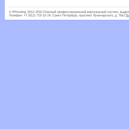
© IPHosting, 2012-2016 Платный профессиональный виртуальный хостинг, выдел
Телефон: +7 (812) 715-32-24, Санкт-Петербург, проспект Луначарского, д. 76к2
В