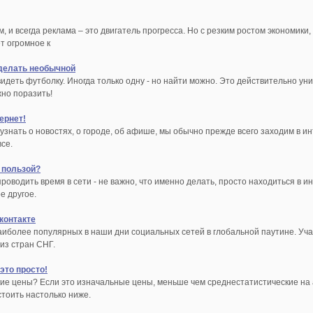
м, и всегда реклама – это двигатель прогресса. Но с резким ростом экономик
т огромное к
делать необычной
деть футболку. Иногда только одну - но найти можно. Это действительно ун
но поразить!
ернет!
узнать о новостях, о городе, об афише, мы обычно прежде всего заходим в ин
все.
с пользой?
оводить время в сети - не важно, что именно делать, просто находиться в ин
е другое.
контакте
 наиболее популярных в наши дни социальных сетей в глобальной паутине. У
из стран СНГ.
это просто!
ие цены? Если это изначальные цены, меньше чем среднестатистические на 
стоить настолько ниже.