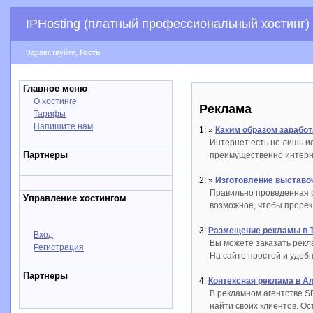
IPHosting (платный профессиональный хостинг)
Здравствуйте,
Гость
Главное меню
О хостинге
Реклама
Тарифы
Напишите нам
1: »
Каким образом заработ
Интернет есть не лишь и
Партнеры
преимущественно интерне
2: »
Изготовление выставо
Правильно проведенная р
Управление хостингом
возможное, чтобы прорек
3:
Размещение рекламы в 
Вход
Вы можете заказать рекла
Регистрация
На сайте простой и удо
Партнеры
4:
Контексная реклама в А
В рекламном агентстве S
найти своих клиентов. Ос