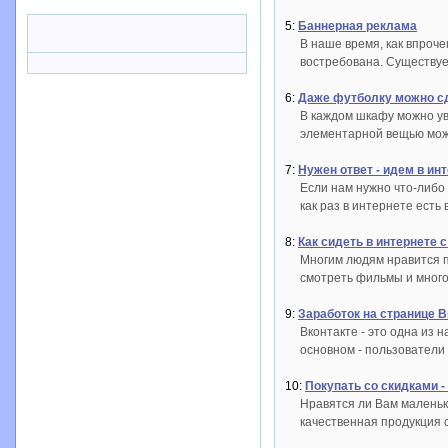
5:
Баннерная реклама
В наше время, как впроче
востребована. Существуе
6:
Даже футболку можно с
В каждом шкафу можно уви
элементарной вещью мож
7:
Нужен ответ - идем в инт
Если нам нужно что-либо 
как раз в интернете есть 
8:
Как сидеть в интернете 
Многим людям нравится пр
смотреть фильмы и много
9:
Заработок на странице В
Вконтакте - это одна из
основном - пользователи 
10:
Покупать со скидками - 
Нравятся ли Вам маленьк
качественная продукция 