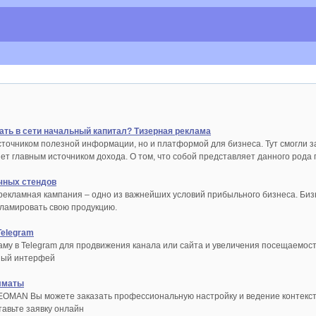
ать в сети начальный капитал? Тизерная реклама
сточником полезной информации, но и платформой для бизнеса. Тут смогли з
т главным источником дохода. О том, что собой представляет данного рода 
чных стендов
екламная кампания – одно из важнейших условий прибыльного бизнеса. Биз
ламировать свою продукцию.
Telegram
му в Telegram для продвижения канала или сайта и увеличения посещаемости.П
бный интерфей
лматы
EOMAN Вы можете заказать профессиональную настройку и ведение контекст
тавьте заявку онлайн