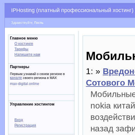
IPHosting (платный профессиональный хостинг)
Здравствуйте,
Гость
Главное меню
О хостинге
Тарифы
Мобильн
Напишите нам
Партнеры
1: »
Вредон
Первым узнавай о своем регионе в
канале
своего региона в MAX
Сотового 
max-digital.online
Мобильные
nokia кита
Управление хостингом
воздействи
Вход
Регистрация
назад заф