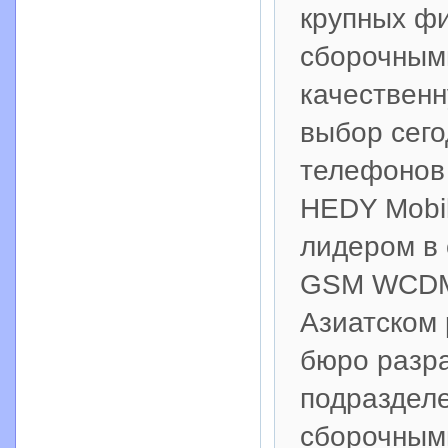
крупных ф
сборочным
качествен
выбор сего
телефонов 
HEDY Mobil
лидером в 
GSM WCDMA
Азиатском
бюро разра
подраздел
сборочным