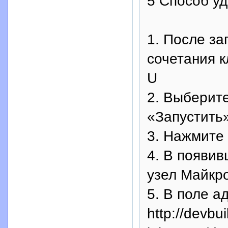
5 Способ уд
1. После з
сочетания к
U
2. Выберит
«Запустить»
3. Нажмите
4. В появи
узел Майкр
5. В поле 
http://devbu