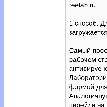
reelab.ru
1 способ. Д
загружается
Самый прост
рабочем сто
антивирусн
Лаборатори
формой для
Аналогичну
перейдя на 