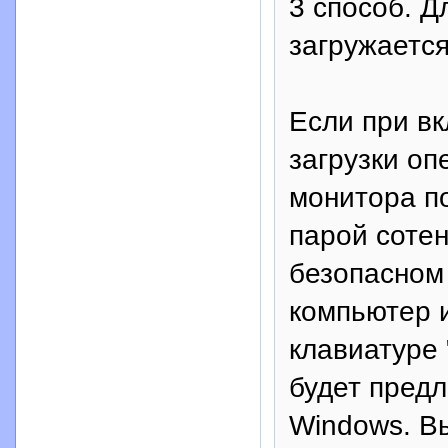
3 способ. Д
загружается
Если при в
загрузки оп
монитора п
парой сотен
безопасном 
компьютер 
клавиатуре 
будет предл
Windows. В