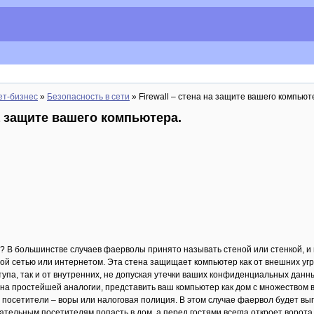
ет-бизнес
»
Безопасность в сети
» Firewall – стена на защите вашего компьют
на защите вашего компьютера.
л? В большинстве случаев фаерволы принято называть стеной или стенкой, и 
й сетью или интернетом. Эта стена защищает компьютер как от внешних угро
упа, так и от внутренних, не допуская утечки ваших конфиденциальных данны
а простейшей аналогии, представить ваш компьютер как дом с множеством вх
е посетители – воры или налоговая полиция. В этом случае фаервол будет 
ательным посетителям попасть в дом, а перед гостями всегда откроет ворота