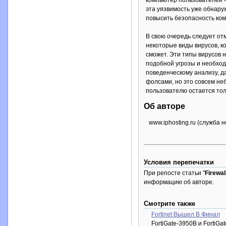
компьютер пользователей че
эта уязвимость уже обнару
повысить безопасность ко
В свою очередь следует отм
некоторые виды вирусов, к
сможет. Эти типы вирусов
подобной угрозы и необхо
поведенческому анализу, д
фолсами, но это совсем не
пользователю остается тол
Об авторе
www.iphosting.ru (служба 
Условия перепечатки
При репосте статьи "
Firewa
информацию об авторе.
Смотрите также
Fortinet Вышел В Финал
FortiGate-3950B и Forti