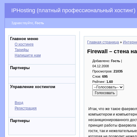
IPHosting (платный профессиональный хостинг)
Здравствуйте,
Гость
Главное меню
Главная страница
»
Интерн
О хостинге
Тарифы
Firewall – стена 
Напишите нам
Добавлено:
Гость
|
04.12.2008
Партнеры
Просмотров:
21035
Слов:
695
Рейтинг:
1.60
Управление хостингом
Вход
Регистрация
Итак, что же такое фаерво
компьютером и компьютерно
несанкционированного дост
Партнеры
принцип работы фаервола н
гости, так и нежелательны
которая не позволит нежел