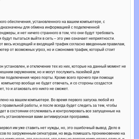
го обеспечения, установленного на вашем компьютере, с
предназначены для обмена информацией с подключенной
джеры, и нет ничего странного в том, что они будут требовать
 будут пытаться выйти в сеть – это уже означает неприятности.
ют весь исходящий и входящий трафик согласно введенным правилам,
тер от возможных угроз, но и сэкономив трафик, который стоит
 установлен, и отключение тех из них, которые на данный момент не
внешним окружением, но и могут послужить лазейкой для
ки подключения через порты. Кроме всего прочего при помощи
компьютер вообще не будет отвечать, и со стороны создастся
, то и атаковать его никто не сможет.
лено на вашем компьютере. Во время первого запуска любой из
правильной работы, и после всегда будет следить за тем, чтобы
удет в состоянии отслеживать и контролировать все запущенные на
жить установленная вами антивирусная программа.
аервол им уже ставить нет нужды, но, это ошибочный вывод. Дело в
сов по загруженным сигнатурам, но ведь помешать проникновению на