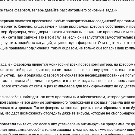
же такое фаервол, теперь давайте рассмотрим его основные задачи.
аервола является пресечение любых подозрительных соединений программно
нтернете. Конечно, существуют и такие программы, которые собственно и 
мер: браузеры, менеджеры закачек и различные почтовые программы и мессен
 к сети при запуске. Но в том случае, если они запустятся самостоятельно и
 допустить подобных ситуаций, и существуют фаерволы. Они тщательно отсе
ющие правилам подключения, таким образом, не только обезопасив ваш компью
дачей фаервола является мониторинг всех портов компьютера, на котором он
я это по той причине, что порты не только позволяют осуществлять связь с 
мпьютер. Таким образом, фаервол отклоняет все несанкционированные попыт
так называемый режим невидимости в сети, и тогда на внешние запросы ваш 
 вовсе отключен от сети. А раз компьютера для всех окружающих не существует
ол способен наблюдать за всем программным обеспечением, которое установ
л запомнит все данные запущенного приложения и создаст правила для его 
шала эти правила. Также фаервол можно настроить таким образом, что он б
, что даст возможность отследить даже те вирусы, которые не смог обнару
зователи считают, что если у них установлена антивирусная программа, то ф
сная программа способна только защищать компьютер от уже проникших виру