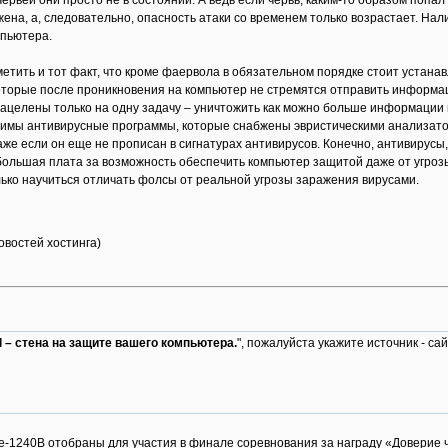
рвей они просто не в состоянии. А ведь если червь, каким-то образом попал 
жена, а, следовательно, опасность атаки со временем только возрастает. На
мпьютера.
етить и тот факт, что кроме фаервола в обязательном порядке стоит устанав
оторые после проникновения на компьютер не стремятся отправить информац
 нацелены только на одну задачу – уничтожить как можно больше информаци
димы антивирусные программы, которые снабжены эвристическими анализатор
аже если он еще не прописан в сигнатурах антивирусов. Конечно, антивирус
большая плата за возможность обеспечить компьютер защитой даже от угроз
ько научиться отличать фолсы от реальной угрозы заражения вирусами.
новостей хостинга)
ll – стена на защите вашего компьютера.
", пожалуйста укажите источник - са
Gate-1240B отобраны для участия в финале соревнования за награду «Доверие