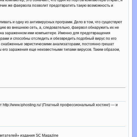
на компьютер, это означает, что один из портов компьютера открыт, и
личие же фаервола позволит предотвратить такую возможность и
ливать и одну из антивирусных программ. Дело в том, что существуют
ию во внешнюю сеть, а, следовательно, фаервол обнаружить их не
и на зараженном ими компьютере. Именно для предотвращения
ами и способны отследить и обезвредить подобный вирус по его
ы, снабженные эвристическими анализаторами, постоянно грешат
ы его заражения еще неизвестными типами вирусов. Таким образом,
йт http://www.iphosting.ru/ (Платный профессиональный хостинг) — и
 читателей» издания SC Magazine