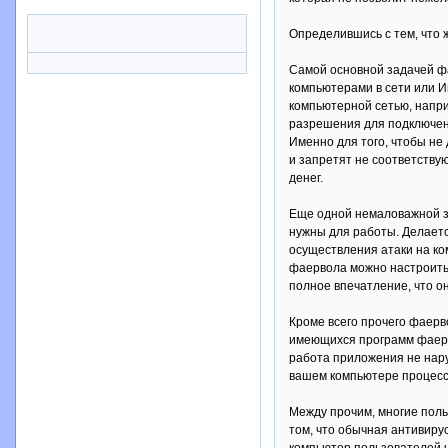
Определившись с тем, что 
Самой основной задачей ф
компьютерами в сети или И
компьютерной сетью, напри
разрешения для подключения
Именно для того, чтобы не
и запретят не соответству
денег.
Еще одной немаловажной за
нужны для работы. Делаетс
осуществления атаки на ко
фаервола можно настроить 
полное впечатление, что он
Кроме всего прочего фаерв
имеющихся программ фаерво
работа приложения не нару
вашем компьютере процессы
Между прочим, многие поль
том, что обычная антивиру