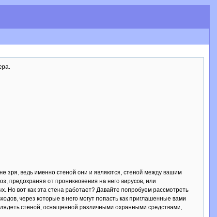
ера.
не зря, ведь именно стеной они и являются, стеной между вашим
з, предохраняя от проникновения на него вирусов, или
х. Но вот как эта стена работает? Давайте попробуем рассмотреть
одов, через которые в него могут попасть как приглашенные вами
выглядеть стеной, оснащенной различными охранными средствами,
.