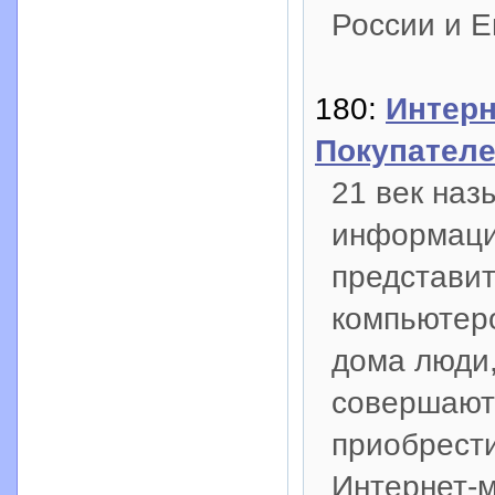
России и Е
180:
Интер
Покупател
21 век на
информацио
представит
компьютеро
дома люди,
совершают 
приобрести
Интернет-м