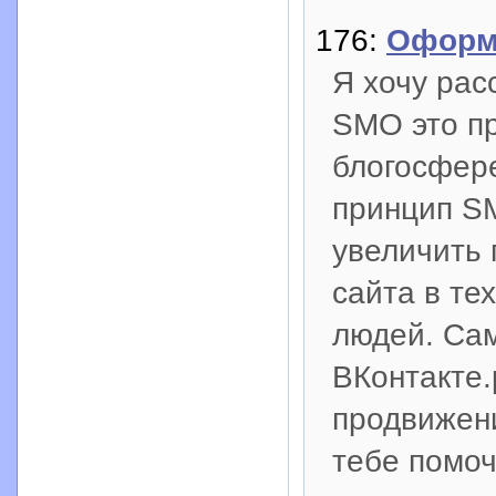
176:
Оформл
Я хочу рас
SMO это пр
блогосфере
принцип SM
увеличить 
сайта в те
людей. Са
ВКонтакте.
продвижени
тебе помоч