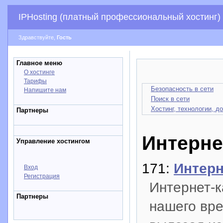
IPHosting (платный профессиональный хостинг)
Здравствуйте,
Гость
Главное меню
О хостинге
Тарифы
Безопасность в сети
Напишите нам
Поиск в сети
Хостинг, технологии, д
Партнеры
Интерне
Управление хостингом
171:
Интерн
Вход
Регистрация
Интернет-
Партнеры
нашего вре