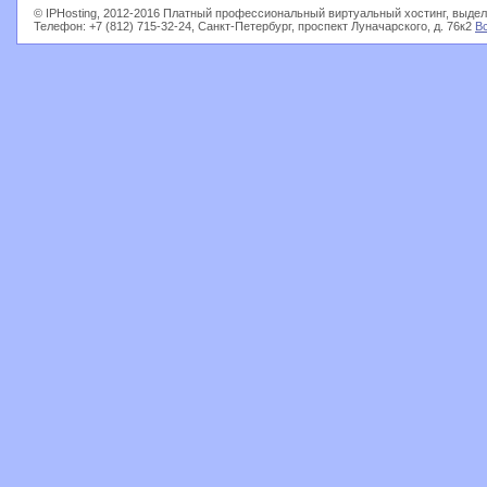
© IPHosting, 2012-2016 Платный профессиональный виртуальный хостинг, выдел
Телефон: +7 (812) 715-32-24, Санкт-Петербург, проспект Луначарского, д. 76к2
В